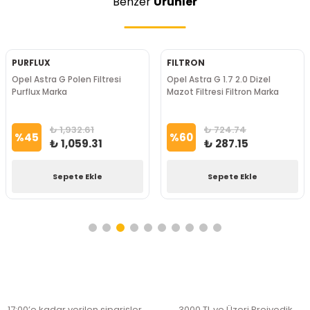
Benzer
Ürünler
PURFLUX
FILTRON
Opel Astra G Polen Filtresi
Opel Astra G 1.7 2.0 Dizel
Purflux Marka
Mazot Filtresi Filtron Marka
₺ 1,932.61
₺ 724.74
%
45
%
60
₺ 1,059.31
₺ 287.15
Sepete Ekle
Sepete Ekle
17:00’e kadar verilen siparişler
3000 TL ve Üzeri Preiyodik