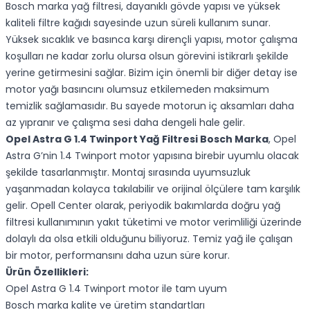
Bosch marka yağ filtresi, dayanıklı gövde yapısı ve yüksek
kaliteli filtre kağıdı sayesinde uzun süreli kullanım sunar.
Yüksek sıcaklık ve basınca karşı dirençli yapısı, motor çalışma
koşulları ne kadar zorlu olursa olsun görevini istikrarlı şekilde
yerine getirmesini sağlar. Bizim için önemli bir diğer detay ise
motor yağı basıncını olumsuz etkilemeden maksimum
temizlik sağlamasıdır. Bu sayede motorun iç aksamları daha
az yıpranır ve çalışma sesi daha dengeli hale gelir.
Opel Astra G 1.4 Twinport Yağ Filtresi Bosch Marka
, Opel
Astra G’nin 1.4 Twinport motor yapısına birebir uyumlu olacak
şekilde tasarlanmıştır. Montaj sırasında uyumsuzluk
yaşanmadan kolayca takılabilir ve orijinal ölçülere tam karşılık
gelir. Opell Center olarak, periyodik bakımlarda doğru yağ
filtresi kullanımının yakıt tüketimi ve motor verimliliği üzerinde
dolaylı da olsa etkili olduğunu biliyoruz. Temiz yağ ile çalışan
bir motor, performansını daha uzun süre korur.
Ürün Özellikleri:
Opel Astra G 1.4 Twinport motor ile tam uyum
Bosch marka kalite ve üretim standartları