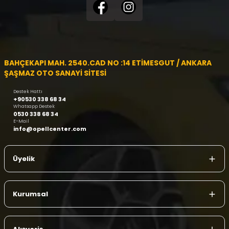
BAHÇEKAPI MAH. 2540.CAD NO :14 ETİMESGUT / ANKARA
ŞAŞMAZ OTO SANAYİ SİTESİ
Destek Hattı
+90530 338 68 34
Whatsapp Destek
0530 338 68 34
E-Mail
info@opellcenter.com
Üyelik
Kurumsal