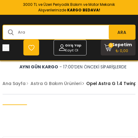
3000 TL ve Üzeri Periyodik Bakım ve Motor Mekanik
Alışverilerinizde
KARGO BEDAVA!
ARA
Sepetim
0
Giriş Yap
Kayıt Ol
₺ 0,00
AYNI GÜN KARGO
- 17:00’DEN ÖNCEKİ SİPARİŞLERDE
Ana Sayfa
Astra G Bakım Ürünleri
Opel Astra G 1.4 Twinp