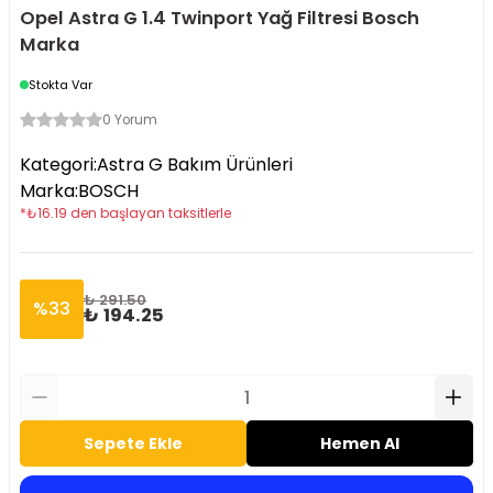
Opel Astra G 1.4 Twinport Yağ Filtresi Bosch
Marka
Stokta Var
0 Yorum
Kategori
:
Astra G Bakım Ürünleri
Marka
:
BOSCH
*
₺
16.19
den başlayan taksitlerle
₺ 291.50
%
33
₺ 194.25
Sepete Ekle
Hemen Al