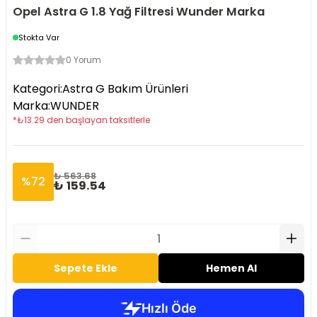
Opel Astra G 1.8 Yağ Filtresi Wunder Marka
Stokta Var
0 Yorum
Kategori
:
Astra G Bakım Ürünleri
Marka
:
WUNDER
*
₺
13.29
den başlayan taksitlerle
₺ 563.68
%
72
₺ 159.54
Sepete Ekle
Hemen Al