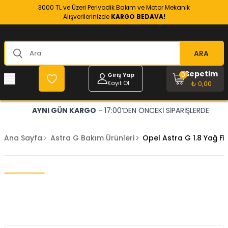
3000 TL ve Üzeri Periyodik Bakım ve Motor Mekanik
Alışverilerinizde
KARGO BEDAVA!
ARA
Sepetim
0
Giriş Yap
Kayıt Ol
₺ 0,00
AYNI GÜN KARGO
- 17:00’DEN ÖNCEKİ SİPARİŞLERDE
Ana Sayfa
Astra G Bakım Ürünleri
Opel Astra G 1.8 Yağ F