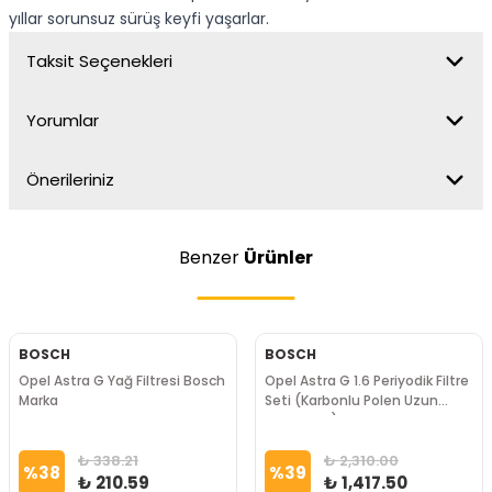
yıllar sorunsuz sürüş keyfi yaşarlar.
Taksit Seçenekleri
Yorumlar
Önerileriniz
Benzer
Ürünler
BOSCH
BOSCH
Opel Astra G Yağ Filtresi Bosch
Opel Astra G 1.6 Periyodik Filtre
Marka
Seti (Karbonlu Polen Uzun
Delphi Tip) Bosch Marka
₺ 338.21
₺ 2,310.00
%
38
%
39
₺ 210.59
₺ 1,417.50