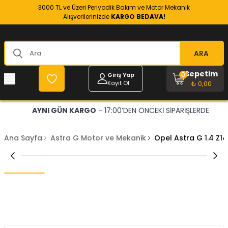
3000 TL ve Üzeri Periyodik Bakım ve Motor Mekanik
Alışverilerinizde
KARGO BEDAVA!
ARA
Sepetim
0
Giriş Yap
Kayıt Ol
₺ 0,00
AYNI GÜN KARGO
- 17:00’DEN ÖNCEKİ SİPARİŞLERDE
Ana Sayfa
Astra G Motor ve Mekanik
Opel Astra G 1.4 Z1