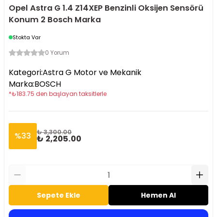
Opel Astra G 1.4 Z14XEP Benzinli Oksijen Sensörü
Konum 2 Bosch Marka
Stokta Var
0 Yorum
Kategori
:
Astra G Motor ve Mekanik
Marka
:
BOSCH
*
₺
183.75
den başlayan taksitlerle
₺ 3,300.00
%
33
₺ 2,205.00
Sepete Ekle
Hemen Al