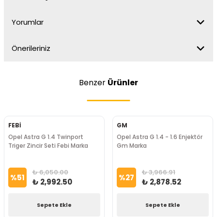
Yorumlar
Önerileriniz
Benzer
Ürünler
FEBİ
GM
Opel Astra G 1.4 Twinport
Opel Astra G 1.4 - 1.6 Enjektör
Triger Zincir Seti Febi Marka
Gm Marka
₺ 6,050.00
₺ 3,966.91
%
51
%
27
₺ 2,992.50
₺ 2,878.52
Sepete Ekle
Sepete Ekle