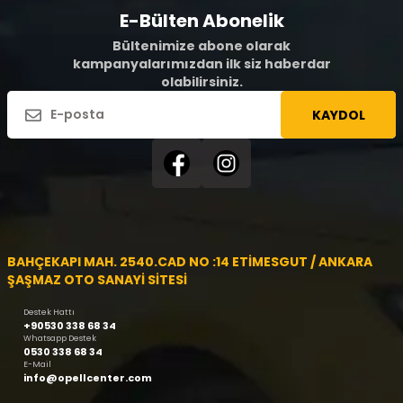
E-Bülten Abonelik
Bültenimize abone olarak
kampanyalarımızdan ilk siz haberdar
olabilirsiniz.
KAYDOL
BAHÇEKAPI MAH. 2540.CAD NO :14 ETİMESGUT / ANKARA
ŞAŞMAZ OTO SANAYİ SİTESİ
Destek Hattı
+90530 338 68 34
Whatsapp Destek
0530 338 68 34
E-Mail
info@opellcenter.com