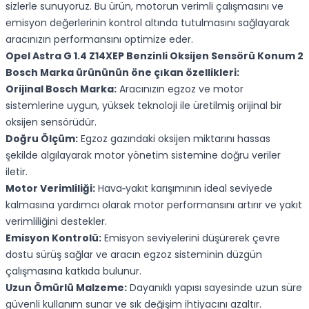
sizlerle sunuyoruz. Bu ürün, motorun verimli çalışmasını ve
emisyon değerlerinin kontrol altında tutulmasını sağlayarak
aracınızın performansını optimize eder.
Opel Astra G 1.4 Z14XEP Benzinli Oksijen Sensörü Konum 2
Bosch Marka
ürününün öne çıkan özellikleri:
Orijinal Bosch Marka:
Aracınızın egzoz ve motor
sistemlerine uygun, yüksek teknoloji ile üretilmiş orijinal bir
oksijen sensörüdür.
Doğru Ölçüm:
Egzoz gazındaki oksijen miktarını hassas
şekilde algılayarak motor yönetim sistemine doğru veriler
iletir.
Motor Verimliliği:
Hava‑yakıt karışımının ideal seviyede
kalmasına yardımcı olarak motor performansını artırır ve yakıt
verimliliğini destekler.
Emisyon Kontrolü:
Emisyon seviyelerini düşürerek çevre
dostu sürüş sağlar ve aracın egzoz sisteminin düzgün
çalışmasına katkıda bulunur.
Uzun Ömürlü Malzeme:
Dayanıklı yapısı sayesinde uzun süre
güvenli kullanım sunar ve sık değişim ihtiyacını azaltır.