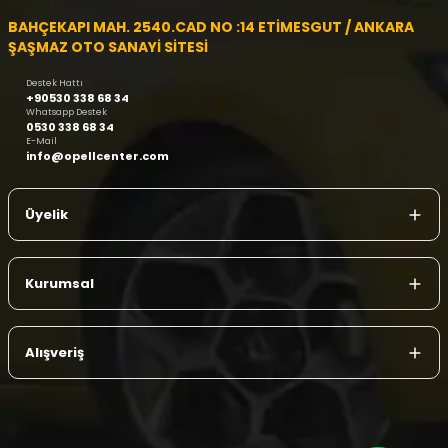
BAHÇEKAPI MAH. 2540.CAD NO :14 ETİMESGUT / ANKARA
ŞAŞMAZ OTO SANAYİ SİTESİ
Destek Hattı
+90530 338 68 34
Whatsapp Destek
0530 338 68 34
E-Mail
info@opellcenter.com
Üyelik
Kurumsal
Alışveriş