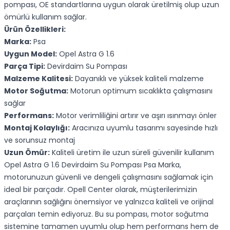
pompası, OE standartlarına uygun olarak üretilmiş olup uzun
ömürlü kullanım sağlar.
Ürün Özellikleri:
Marka:
Psa
Uygun Model:
Opel Astra G 1.6
Parça Tipi:
Devirdaim Su Pompası
Malzeme Kalitesi:
Dayanıklı ve yüksek kaliteli malzeme
Motor Soğutma:
Motorun optimum sıcaklıkta çalışmasını
sağlar
Performans:
Motor verimliliğini artırır ve aşırı ısınmayı önler
Montaj Kolaylığı:
Aracınıza uyumlu tasarımı sayesinde hızlı
ve sorunsuz montaj
Uzun Ömür:
Kaliteli üretim ile uzun süreli güvenilir kullanım
Opel Astra G 1.6 Devirdaim Su Pompası Psa Marka,
motorunuzun güvenli ve dengeli çalışmasını sağlamak için
ideal bir parçadır. Opell Center olarak, müşterilerimizin
araçlarının sağlığını önemsiyor ve yalnızca kaliteli ve orijinal
parçaları temin ediyoruz. Bu su pompası, motor soğutma
sistemine tamamen uyumlu olup hem performans hem de