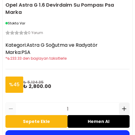
Opel Astra G 1.6 Devirdaim Su Pompası Psa
Marka
Stokta Var
0 Yorum
Kategori
:
Astra G Soğutma ve Radyatör
Marka
:
PSA
*
₺
233.33
den başlayan taksitlerle
₺ 5,124.35
%
45
₺ 2,800.00
Sepete Ekle
Hemen Al