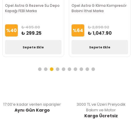
Opel Astra G Rezerve Su Depo
Opel Astra G Klima Kompresör
Kapağı FEBİ Marka
Bobini İthal Marka
₺ 495.00
₺ 2,898.92
%
40
%
64
₺ 299.25
₺ 1,047.90
Sepete Ekle
Sepete Ekle
17:00’e kadar verilen siparişler
3000 TL ve Üzeri Preiyodik
Aynı Gün Kargo
Bakım ve Motor
Kargo Ücretsiz