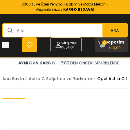
3000 TL ve Üzeri Periyodik Bakım ve Motor Mekanik
Alışverilerinizde
KARGO BEDAVA!
ARA
Sepetim
0
Giriş Yap
Kayıt Ol
₺ 0,00
AYNI GÜN KARGO
- 17:00’DEN ÖNCEKİ SİPARİŞLERDE
Ana Sayfa
Astra G Soğutma ve Radyatör
Opel Astra G 1