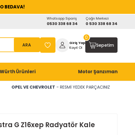
O BEDAVA!
Whatsapp Sipariş
Çağrı Merkezi
0530 338 68 34
0 530 338 68 34
0
Giriş Yap
ARA
Sepetim
Kayıt Ol
Würth Ürünleri
Motor Şanzıman
OPEL VE CHEVROLET
- RESMİ YEDEK PARÇACINIZ
stra G Z16xep Radyatör Kale