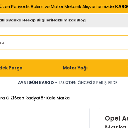
Üzeri Periyodik Bakım ve Motor Mekanik Alışverilerinizde
KARG
akip
Banka Hesap Bilgileri
Hakkımızda
Blog
dek Parça
Motor Yağı
AYNI GÜN KARGO
- 17:00’DEN ÖNCEKİ SİPARİŞLERDE
tra G Z16xep Radyatör Kale Marka
Opel A
Marka