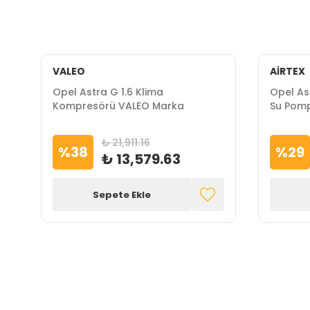
VALEO
AİRTEX
Opel Astra G 1.6 Klima
Opel As
Kompresörü VALEO Marka
Su Pomp
₺ 21,911.16
%
38
%
29
₺ 13,579.63
Sepete Ekle