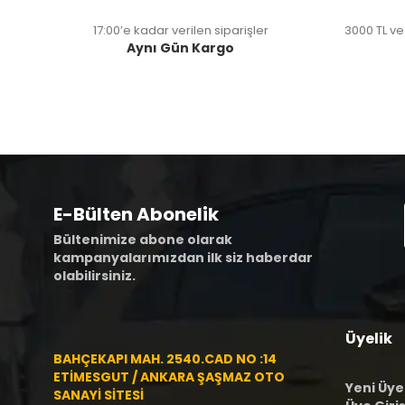
17:00’e kadar verilen siparişler
3000 TL ve
Aynı Gün Kargo
E-Bülten Abonelik
Bültenimize abone olarak
kampanyalarımızdan ilk siz haberdar
olabilirsiniz.
Üyelik
BAHÇEKAPI MAH. 2540.CAD NO :14
ETİMESGUT / ANKARA ŞAŞMAZ OTO
Yeni Üye
SANAYİ SİTESİ