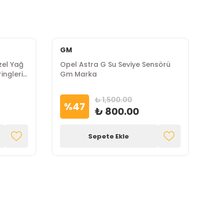
GM
F
zel Yağ
Opel Astra G Su Seviye Sensörü
O
ingleri
Gm Marka
K
₺ 1,500.00
%
47
₺ 800.00
Sepete Ekle