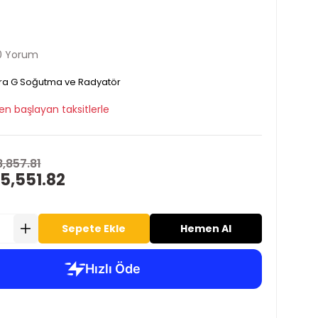
0 Yorum
ra G Soğutma ve Radyatör
en başlayan taksitlerle
8,857.81
5,551.82
Sepete Ekle
Hemen Al