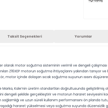
Paylaş
Taksit Seçenekleri
Yorumlar
r olarak motor soğutma sisteminin verimli ve dengeli çalışması i
anılan Z16XEP motorun soğutma ihtiyaçlarını yakından tanıyor ve 
ör, motor içinde dolaşan sıcak soğutma suyunun ısısını düşürere
arka, Kale’nin üretim standartları doğrultusunda geliştirilmiş 
ni dengeli şekilde gerçekleştirir ve motorun hararet seviyesini ko
n sağlamlığı ve uzun süreli kullanım performansını ön planda tut
li yaşadığı hararet yükselmesi veya soğutma suyunda düzensizlik g