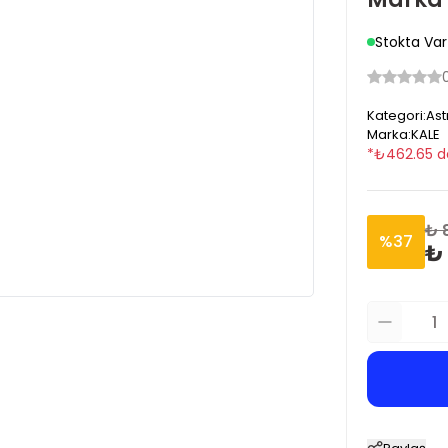
Stokta Var
Kategori
:
Ast
Marka
:
KALE
*
₺
462.65
d
₺ 
%
37
₺ 