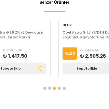
Benzer
Ürünler
BEHR
tra G 1.6 Z16XE Devirdaim
Opel Astra G 1.7 Y17DTH Di
ası Aırtex Marka
Soğutucu Radyatörü ve Or
Behr Marka
₺ 2,005.30
₺ 5,446.50
%
47
₺ 1,417.50
₺ 2,905.26
Sepete Ekle
Sepete Ekle