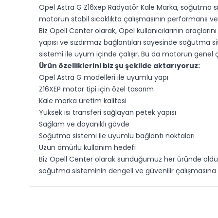
Opel Astra G Z16xep Radyatör Kale Marka, soğutma sıvı
motorun stabil sıcaklıkta çalışmasının performans ve
Biz Opell Center olarak, Opel kullanıcılarının araçları
yapısı ve sızdırmaz bağlantıları sayesinde soğutma sis
sistemi ile uyum içinde çalışır. Bu da motorun genel 
Ürün özelliklerini biz şu şekilde aktarıyoruz:
Opel Astra G modelleri ile uyumlu yapı
Z16XEP motor tipi için özel tasarım
Kale marka üretim kalitesi
Yüksek ısı transferi sağlayan petek yapısı
Sağlam ve dayanıklı gövde
Soğutma sistemi ile uyumlu bağlantı noktaları
Uzun ömürlü kullanım hedefi
Biz Opell Center olarak sunduğumuz her üründe olduğ
soğutma sisteminin dengeli ve güvenilir çalışmasına 