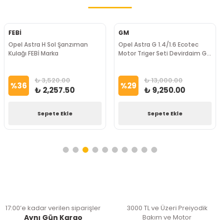
FEBİ
GM
Opel Astra H Sol Şanzıman
Opel Astra G 1.4/1.6 Ecotec
Kulağı FEBİ Marka
Motor Triger Seti Devirdaim GM
Marka
₺ 3,520.00
₺ 13,000.00
%
36
%
29
₺ 2,257.50
₺ 9,250.00
Sepete Ekle
Sepete Ekle
17:00’e kadar verilen siparişler
3000 TL ve Üzeri Preiyodik
Aynı Gün Kargo
Bakım ve Motor