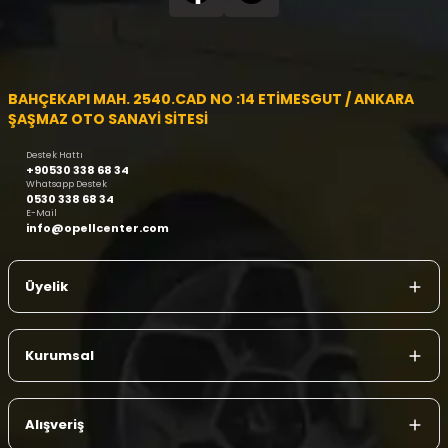
BAHÇEKAPI MAH. 2540.CAD NO :14 ETİMESGUT / ANKARA
ŞAŞMAZ OTO SANAYİ SİTESİ
Destek Hattı
+90530 338 68 34
Whatsapp Destek
0530 338 68 34
E-Mail
info@opellcenter.com
Üyelik
Kurumsal
Alışveriş