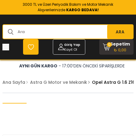
3000 TL ve Üzeri Periyodik Bakım ve Motor Mekanik
Alışverilerinizde
KARGO BEDAVA!
ARA
Sepetim
0
Giriş Yap
Kayıt Ol
₺ 0,00
AYNI GÜN KARGO
- 17:00’DEN ÖNCEKİ SİPARİŞLERDE
Ana Sayfa
Astra G Motor ve Mekanik
Opel Astra G 1.6 Z1