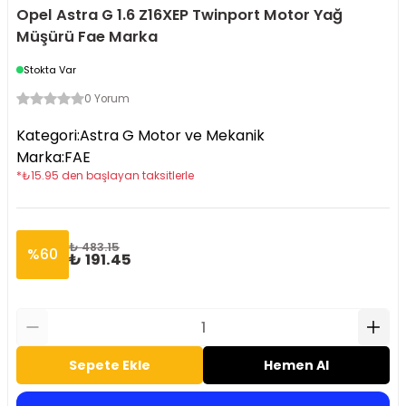
Opel Astra G 1.6 Z16XEP Twinport Motor Yağ
Müşürü Fae Marka
Stokta Var
0 Yorum
Kategori
:
Astra G Motor ve Mekanik
Marka
:
FAE
*
₺
15.95
den başlayan taksitlerle
₺ 483.15
%
60
₺ 191.45
Sepete Ekle
Hemen Al