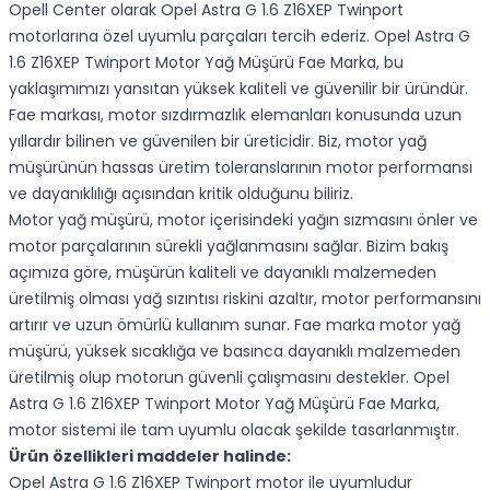
Opell Center olarak Opel Astra G 1.6 Z16XEP Twinport
motorlarına özel uyumlu parçaları tercih ederiz. Opel Astra G
1.6 Z16XEP Twinport Motor Yağ Müşürü Fae Marka, bu
yaklaşımımızı yansıtan yüksek kaliteli ve güvenilir bir üründür.
Fae markası, motor sızdırmazlık elemanları konusunda uzun
yıllardır bilinen ve güvenilen bir üreticidir. Biz, motor yağ
müşürünün hassas üretim toleranslarının motor performansı
ve dayanıklılığı açısından kritik olduğunu biliriz.
Motor yağ müşürü, motor içerisindeki yağın sızmasını önler ve
motor parçalarının sürekli yağlanmasını sağlar. Bizim bakış
açımıza göre, müşürün kaliteli ve dayanıklı malzemeden
üretilmiş olması yağ sızıntısı riskini azaltır, motor performansını
artırır ve uzun ömürlü kullanım sunar. Fae marka motor yağ
müşürü, yüksek sıcaklığa ve basınca dayanıklı malzemeden
üretilmiş olup motorun güvenli çalışmasını destekler. Opel
Astra G 1.6 Z16XEP Twinport Motor Yağ Müşürü Fae Marka,
motor sistemi ile tam uyumlu olacak şekilde tasarlanmıştır.
Ürün özellikleri maddeler halinde:
Opel Astra G 1.6 Z16XEP Twinport motor ile uyumludur