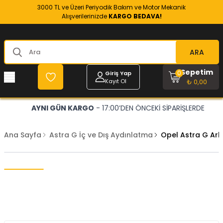
3000 TL ve Üzeri Periyodik Bakım ve Motor Mekanik
Alışverilerinizde
KARGO BEDAVA!
ARA
Sepetim
0
Giriş Yap
Kayıt Ol
₺ 0,00
AYNI GÜN KARGO
- 17:00’DEN ÖNCEKİ SİPARİŞLERDE
Ana Sayfa
Astra G İç ve Dış Aydınlatma
Opel Astra G Ar