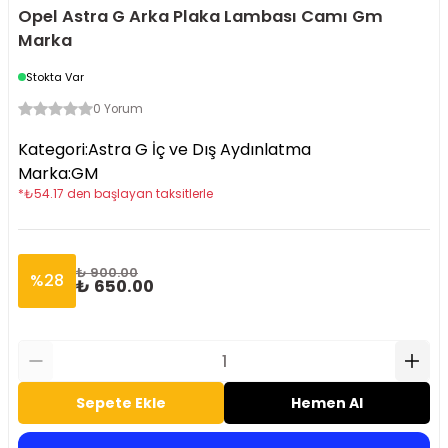
Opel Astra G Arka Plaka Lambası Camı Gm
Marka
Stokta Var
0 Yorum
Kategori
:
Astra G İç ve Dış Aydınlatma
Marka
:
GM
*
₺
54.17
den başlayan taksitlerle
₺ 900.00
%
28
₺ 650.00
Sepete Ekle
Hemen Al