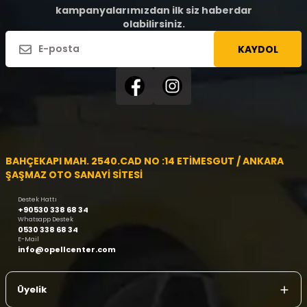
kampanyalarımızdan ilk siz haberdar
olabilirsiniz.
KAYDOL
BAHÇEKAPI MAH. 2540.CAD NO :14 ETİMESGUT / ANKARA
ŞAŞMAZ OTO SANAYİ SİTESİ
Destek Hattı
+90530 338 68 34
Whatsapp Destek
0530 338 68 34
E-Mail
info@opellcenter.com
Üyelik