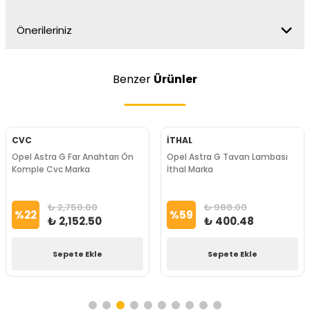
Önerileriniz
Benzer
Ürünler
CVC
İTHAL
Opel Astra G Far Anahtarı Ön
Opel Astra G Tavan Lambası
Komple Cvc Marka
İthal Marka
₺ 2,750.00
₺ 988.00
%
22
%
59
₺ 2,152.50
₺ 400.48
Sepete Ekle
Sepete Ekle