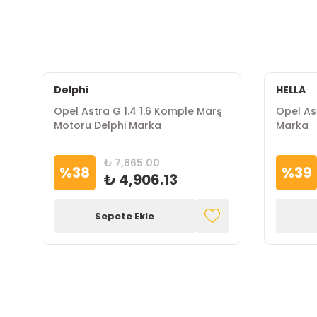
Delphi
HELLA
ü
Opel Astra G 1.4 1.6 Komple Marş
Opel As
Motoru Delphi Marka
Marka
₺ 7,865.00
%
38
%
39
₺ 4,906.13
Sepete Ekle