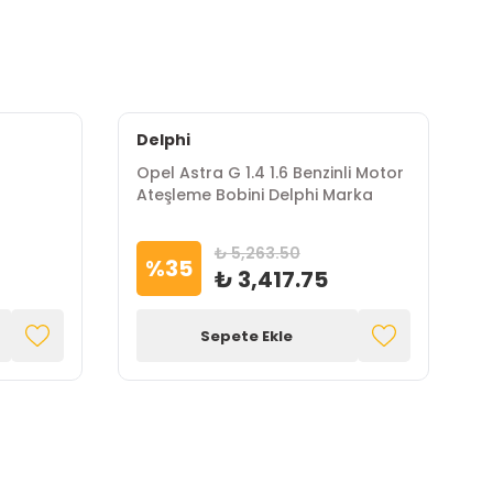
Delphi
Opel Astra G 1.4 1.6 Benzinli Motor
O
Ateşleme Bobini Delphi Marka
T
₺ 5,263.50
%
35
₺ 3,417.75
Sepete Ekle