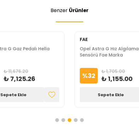
Benzer
Ürünler
FAE
tra G Gaz Pedalı Hella
Opel Astra G Hız Algılama
Sensörü Fae Marka
₺ 11,676.20
₺ 1,705.00
%
32
₺ 7,125.26
₺ 1,155.00
Sepete Ekle
Sepete Ekle