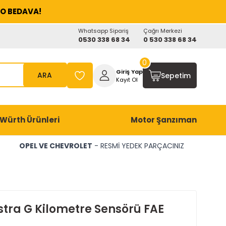
O BEDAVA!
Whatsapp Sipariş
Çağrı Merkezi
0530 338 68 34
0 530 338 68 34
0
Giriş Yap
ARA
Sepetim
Kayıt Ol
Würth Ürünleri
Motor Şanzıman
OPEL VE CHEVROLET
- RESMİ YEDEK PARÇACINIZ
stra G Kilometre Sensörü FAE