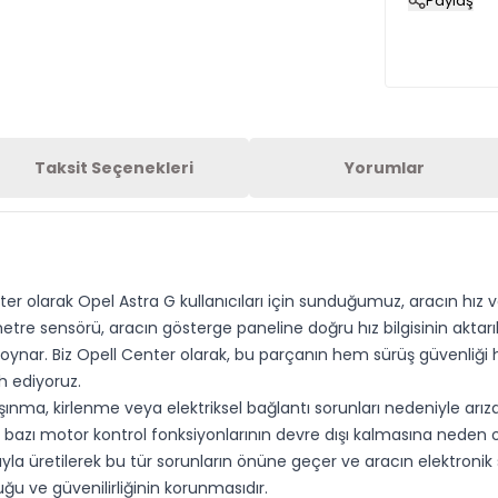
Paylaş
Taksit Seçenekleri
Yorumlar
r olarak Opel Astra G kullanıcıları için sunduğumuz, aracın hız ve
metre sensörü, aracın gösterge paneline doğru hız bilgisinin aktar
l oynar. Biz Opell Center olarak, bu parçanın hem sürüş güvenliğ
ih ediyoruz.
ma, kirlenme veya elektriksel bağlantı sorunları nedeniyle arızala
bazı motor kontrol fonksiyonlarının devre dışı kalmasına neden o
la üretilerek bu tür sorunların önüne geçer ve aracın elektronik si
uğu ve güvenilirliğinin korunmasıdır.