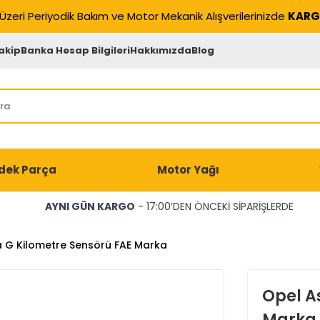
Üzeri Periyodik Bakım ve Motor Mekanik Alışverilerinizde
KARG
akip
Banka Hesap Bilgileri
Hakkımızda
Blog
dek Parça
Motor Yağı
AYNI GÜN KARGO
- 17:00’DEN ÖNCEKİ SİPARİŞLERDE
a G Kilometre Sensörü FAE Marka
Opel A
Marka