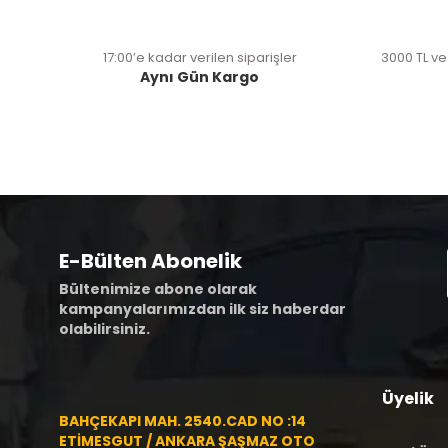
17:00’e kadar verilen siparişler
3000 TL ve
Aynı Gün Kargo
E-Bülten Abonelik
Bültenimize abone olarak
kampanyalarımızdan ilk siz haberdar
olabilirsiniz.
Üyelik
BAHÇEKAPI MAH. 2540.CAD NO :14
ETİMESGUT / ANKARA ŞAŞMAZ OTO