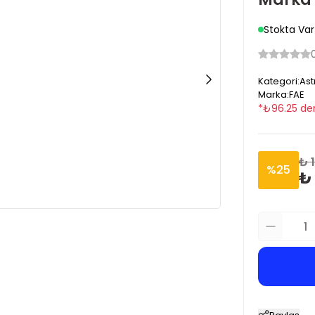
Stokta Var
Kategori
:
Ast
Marka
:
FAE
*
₺
96.25
den
₺ 
%
25
₺ 