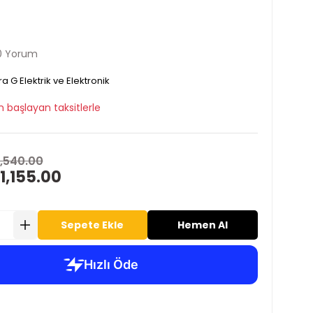
0 Yorum
ra G Elektrik ve Elektronik
 başlayan taksitlerle
1,540.00
1,155.00
Sepete Ekle
Hemen Al