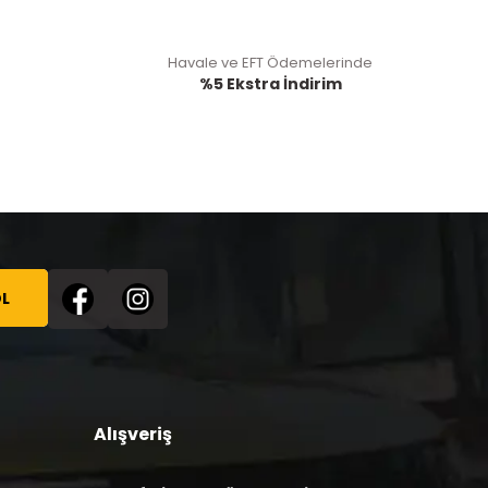
Havale ve EFT Ödemelerinde
%5 Ekstra İndirim
L
Alışveriş