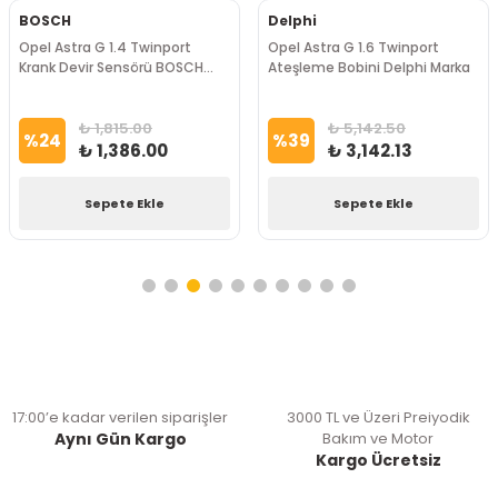
BOSCH
Delphi
Opel Astra G 1.4 Twinport
Opel Astra G 1.6 Twinport
Krank Devir Sensörü BOSCH
Ateşleme Bobini Delphi Marka
Marka
₺ 1,815.00
₺ 5,142.50
%
24
%
39
₺ 1,386.00
₺ 3,142.13
Sepete Ekle
Sepete Ekle
17:00’e kadar verilen siparişler
3000 TL ve Üzeri Preiyodik
Aynı Gün Kargo
Bakım ve Motor
Kargo Ücretsiz