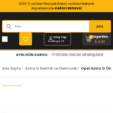
3000 TL ve Üzeri Periyodik Bakım ve Motor Mekanik
Alışverilerinizde
KARGO BEDAVA!
ARA
Sepetim
0
Giriş Yap
Kayıt Ol
₺ 0,00
AYNI GÜN KARGO
- 17:00’DEN ÖNCEKİ SİPARİŞLERDE
Ana Sayfa
Astra G Elektrik ve Elektronik
Opel Astra G Ön