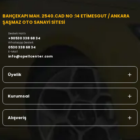
BAHÇEKAPI MAH. 2540.CAD NO :14 ETİMESGUT / ANKARA
ŞAŞMAZ OTO SANAYİ SİTESİ
Destek Hattı
+90530 338 68 34
Whatsapp Destek
0530 338 68 34
E-Mail
info@opellcenter.com
Üyelik
Kurumsal
Alışveriş