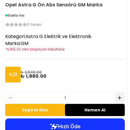
Opel Astra G Ön Abs Sensörü GM Marka
Stokta Var
0 Yorum
Kategori
:
Astra G Elektrik ve Elektronik
Marka
:
GM
*
₺
165.00
den başlayan taksitlerle
₺ 2,500.00
%
21
₺ 1,980.00
Sepete Ekle
Hemen Al