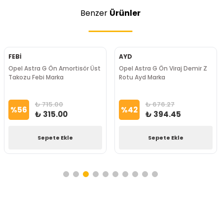
Benzer
Ürünler
FEBİ
AYD
Opel Astra G Ön Amortisör Üst
Opel Astra G Ön Viraj Demir Z
Takozu Febi Marka
Rotu Ayd Marka
₺ 715.00
₺ 676.27
%
56
%
42
₺ 315.00
₺ 394.45
Sepete Ekle
Sepete Ekle