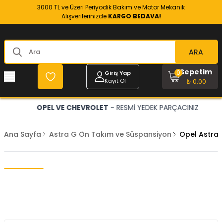
3000 TL ve Üzeri Periyodik Bakım ve Motor Mekanik
Alışverilerinizde
KARGO BEDAVA!
ARA
Sepetim
0
Giriş Yap
Kayıt Ol
₺ 0,00
OPEL VE CHEVROLET
- RESMİ YEDEK PARÇACINIZ
Ana Sayfa
Astra G Ön Takım ve Süspansiyon
Opel Astra 