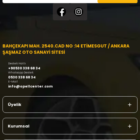
BAHÇEKAPI MAH. 2540.CAD NO :14 ETİMESGUT / ANKARA
ŞAŞMAZ OTO SANAYİ SİTESİ
Destek Hattı
+90530 338 68 34
Whatsapp Destek
0530 338 68 34
E-Mail
info@opellcenter.com
Üyelik
Kurumsal