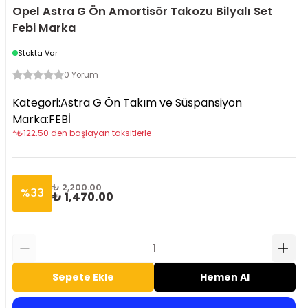
Opel Astra G Ön Amortisör Takozu Bilyalı Set
Febi Marka
Stokta Var
0 Yorum
Kategori
:
Astra G Ön Takım ve Süspansiyon
Marka
:
FEBİ
*
₺
122.50
den başlayan taksitlerle
₺ 2,200.00
%
33
₺ 1,470.00
Sepete Ekle
Hemen Al