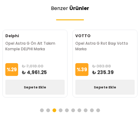
Benzer
Ürünler
Delphi
VOTTO
Opel Astra G Ön Alt Takım
Opel Astra G Rot Başı Votto
Komple DELPHI Marka
Marka
₺ 7,018.00
₺ 383.88
%
29
%
39
₺ 4,961.25
₺ 235.39
Sepete Ekle
Sepete Ekle