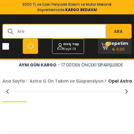
3000 TL ve Üzeri Periyodik Bakım ve Motor Mekanik
Alışverilerinizde
KARGO BEDAVA!
ARA
Sepetim
0
Giriş Yap
Kayıt Ol
₺ 0,00
AYNI GÜN KARGO
- 17:00’DEN ÖNCEKİ SİPARİŞLERDE
Ana Sayfa
Astra G Ön Takım ve Süspansiyon
Opel Astra