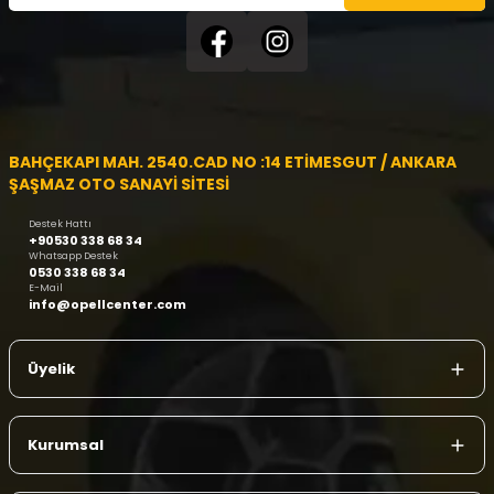
BAHÇEKAPI MAH. 2540.CAD NO :14 ETİMESGUT / ANKARA
ŞAŞMAZ OTO SANAYİ SİTESİ
Destek Hattı
+90530 338 68 34
Whatsapp Destek
0530 338 68 34
E-Mail
info@opellcenter.com
Üyelik
Kurumsal