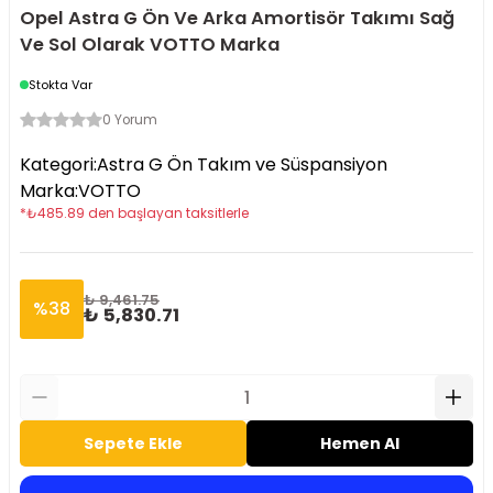
Opel Astra G Ön Ve Arka Amortisör Takımı Sağ
Ve Sol Olarak VOTTO Marka
Stokta Var
0 Yorum
Kategori
:
Astra G Ön Takım ve Süspansiyon
Marka
:
VOTTO
*
₺
485.89
den başlayan taksitlerle
₺ 9,461.75
%
38
₺ 5,830.71
Sepete Ekle
Hemen Al