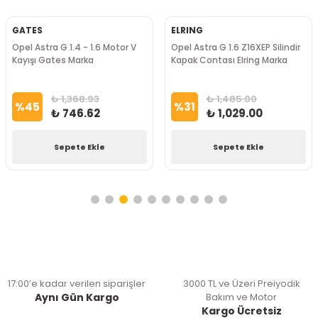
GATES
ELRING
Opel Astra G 1.4 - 1.6 Motor V
Opel Astra G 1.6 Z16XEP Silindir
Kayışı Gates Marka
Kapak Contası Elring Marka
₺ 1,368.93
₺ 1,485.00
%
45
%
31
₺ 746.62
₺ 1,029.00
Sepete Ekle
Sepete Ekle
17:00’e kadar verilen siparişler
3000 TL ve Üzeri Preiyodik
Aynı Gün Kargo
Bakım ve Motor
Kargo Ücretsiz