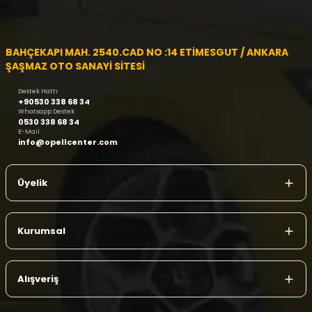
BAHÇEKAPI MAH. 2540.CAD NO :14 ETİMESGUT / ANKARA
ŞAŞMAZ OTO SANAYİ SİTESİ
Destek Hattı
+90530 338 68 34
Whatsapp Destek
0530 338 68 34
E-Mail
info@opellcenter.com
Üyelik
Kurumsal
Alışveriş