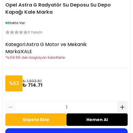
Opel Astra G Radyatör Su Deposu Su Depo
Kapağı Kale Marka
Stokta Var
0 Yorum
Kategori
:
Astra G Motor ve Mekanik
Marka
:
KALE
*
₺
59.56
den başlayan taksitlerle
₺ 1,932.61
%
63
₺ 714.71
Sepete Ekle
Hemen Al