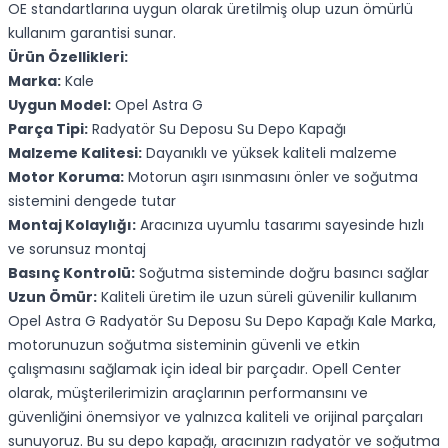
OE standartlarına uygun olarak üretilmiş olup uzun ömürlü
kullanım garantisi sunar.
Ürün Özellikleri:
Marka:
Kale
Uygun Model:
Opel Astra G
Parça Tipi:
Radyatör Su Deposu Su Depo Kapağı
Malzeme Kalitesi:
Dayanıklı ve yüksek kaliteli malzeme
Motor Koruma:
Motorun aşırı ısınmasını önler ve soğutma
sistemini dengede tutar
Montaj Kolaylığı:
Aracınıza uyumlu tasarımı sayesinde hızlı
ve sorunsuz montaj
Basınç Kontrolü:
Soğutma sisteminde doğru basıncı sağlar
Uzun Ömür:
Kaliteli üretim ile uzun süreli güvenilir kullanım
Opel Astra G Radyatör Su Deposu Su Depo Kapağı Kale Marka,
motorunuzun soğutma sisteminin güvenli ve etkin
çalışmasını sağlamak için ideal bir parçadır. Opell Center
olarak, müşterilerimizin araçlarının performansını ve
güvenliğini önemsiyor ve yalnızca kaliteli ve orijinal parçaları
sunuyoruz. Bu su depo kapağı, aracınızın radyatör ve soğutma