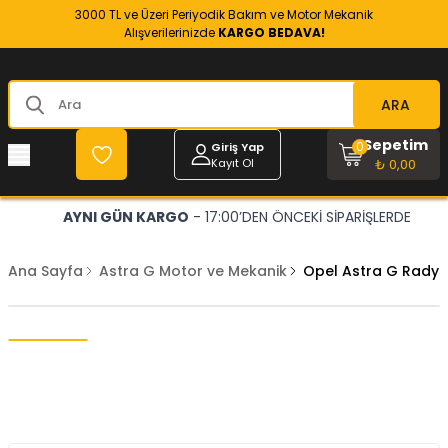
3000 TL ve Üzeri Periyodik Bakım ve Motor Mekanik
Alışverilerinizde
KARGO BEDAVA!
ARA
Sepetim
0
Giriş Yap
Kayıt Ol
₺ 0,00
AYNI GÜN KARGO
- 17:00’DEN ÖNCEKİ SİPARİŞLERDE
Ana Sayfa
Astra G Motor ve Mekanik
Opel Astra G Radya