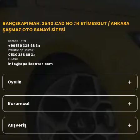
BAHÇEKAPI MAH. 2540.CAD NO :14 ETİMESGUT / ANKARA
ŞAŞMAZ OTO SANAYİ SİTESİ
Destek Hattı
+90530 338 68 34
Whatsapp Destek
0530 338 68 34
E-Mail
info@opellcenter.com
Üyelik
Kurumsal
Alışveriş