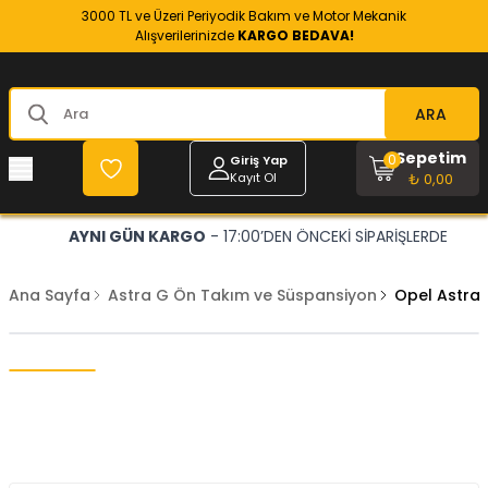
3000 TL ve Üzeri Periyodik Bakım ve Motor Mekanik
Alışverilerinizde
KARGO BEDAVA!
ARA
Sepetim
0
Giriş Yap
Kayıt Ol
₺ 0,00
AYNI GÜN KARGO
- 17:00’DEN ÖNCEKİ SİPARİŞLERDE
Ana Sayfa
Astra G Ön Takım ve Süspansiyon
Opel Astra 