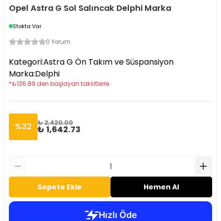
Opel Astra G Sol Salıncak Delphi Marka
Stokta Var
0 Yorum
Kategori
:
Astra G Ön Takım ve Süspansiyon
Marka
:
Delphi
*
₺
136.89
den başlayan taksitlerle
₺ 2,420.00
%
32
₺ 1,642.73
Sepete Ekle
Hemen Al