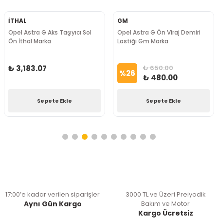
İTHAL
GM
Opel Astra G Aks Taşıyıcı Sol
Opel Astra G Ön Viraj Demiri
Ön İthal Marka
Lastiği Gm Marka
₺ 3,183.07
₺ 650.00
%
26
₺ 480.00
Sepete Ekle
Sepete Ekle
17:00’e kadar verilen siparişler
3000 TL ve Üzeri Preiyodik
Aynı Gün Kargo
Bakım ve Motor
Kargo Ücretsiz