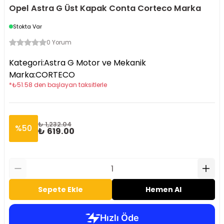
Opel Astra G Üst Kapak Conta Corteco Marka
Stokta Var
0 Yorum
Kategori
:
Astra G Motor ve Mekanik
Marka
:
CORTECO
*
₺
51.58
den başlayan taksitlerle
₺ 1,232.04
%
50
₺ 619.00
Sepete Ekle
Hemen Al