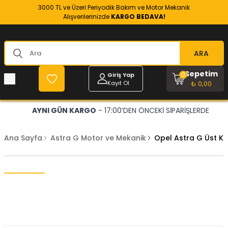
3000 TL ve Üzeri Periyodik Bakım ve Motor Mekanik
Alışverilerinizde
KARGO BEDAVA!
ARA
Sepetim
0
Giriş Yap
Kayıt Ol
₺ 0,00
AYNI GÜN KARGO
- 17:00’DEN ÖNCEKİ SİPARİŞLERDE
Ana Sayfa
Astra G Motor ve Mekanik
Opel Astra G Üst 