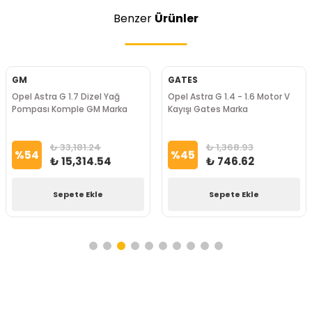
Benzer
Ürünler
GM
GATES
Opel Astra G 1.7 Dizel Yağ
Opel Astra G 1.4 - 1.6 Motor V
Pompası Komple GM Marka
Kayışı Gates Marka
₺ 33,181.24
₺ 1,368.93
%
54
%
45
₺ 15,314.54
₺ 746.62
Sepete Ekle
Sepete Ekle