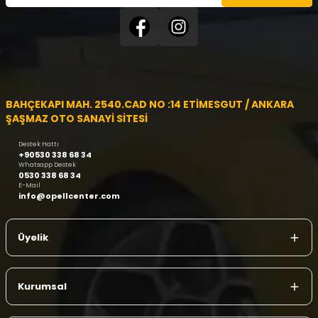
BAHÇEKAPI MAH. 2540.CAD NO :14 ETİMESGUT / ANKARA
ŞAŞMAZ OTO SANAYİ SİTESİ
Destek Hattı
+90530 338 68 34
Whatsapp Destek
0530 338 68 34
E-Mail
info@opellcenter.com
Üyelik
Kurumsal