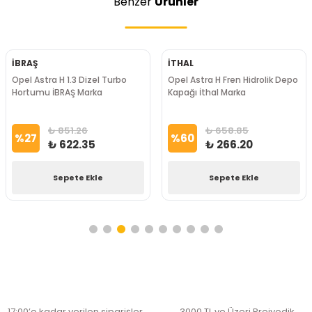
Benzer
Ürünler
İBRAŞ
İTHAL
Opel Astra H 1.3 Dizel Turbo
Opel Astra H Fren Hidrolik Depo
Hortumu İBRAŞ Marka
Kapağı İthal Marka
₺ 851.26
₺ 658.85
%
27
%
60
₺ 622.35
₺ 266.20
Sepete Ekle
Sepete Ekle
17:00’e kadar verilen siparişler
3000 TL ve Üzeri Preiyodik