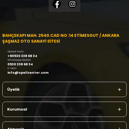
BAHÇEKAPI MAH. 2540.CAD NO :14 ETİMESGUT / ANKARA
ŞAŞMAZ OTO SANAYİ SİTESİ
Destek Hattı
+90530 338 68 34
Whatsapp Destek
0530 338 68 34
E-Mail
info@opellcenter.com
Üyelik
Kurumsal