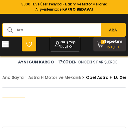
3000 TL ve Üzeri Periyodik Bakım ve Motor Mekanik
Alışverilerinizde
KARGO BEDAVA!
ARA
Sepetim
0
Giriş Yap
Kayıt Ol
₺ 0,00
AYNI GÜN KARGO
- 17:00’DEN ÖNCEKİ SİPARİŞLERDE
Ana Sayfa
Astra H Motor ve Mekanik
Opel Astra H 1.6 Xer