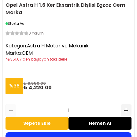
Opel Astra H 1.6 Xer Eksantrik Dişlisi Egzoz Oem
Marka
Stokta Var
0 Yorum
Kategori
:
Astra H Motor ve Mekanik
Marka
:
OEM
*
₺
351.67
den başlayan taksitlerle
₺ 6,550.00
%
36
₺ 4,220.00
Sepete Ekle
Hemen Al