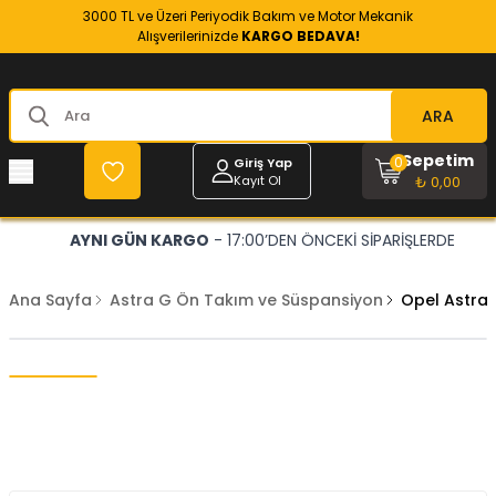
3000 TL ve Üzeri Periyodik Bakım ve Motor Mekanik
Alışverilerinizde
KARGO BEDAVA!
ARA
Sepetim
0
Giriş Yap
Kayıt Ol
₺ 0,00
AYNI GÜN KARGO
- 17:00’DEN ÖNCEKİ SİPARİŞLERDE
Ana Sayfa
Astra G Ön Takım ve Süspansiyon
Opel Astra 