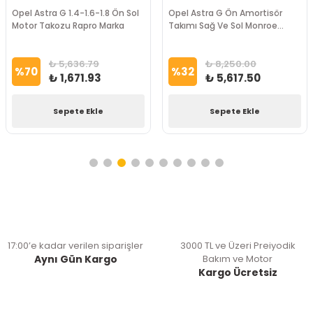
Opel Astra G 1.4-1.6-1.8 Ön Sol
Opel Astra G Ön Amortisör
Motor Takozu Rapro Marka
Takımı Sağ Ve Sol Monroe
Marka
₺ 5,636.79
₺ 8,250.00
%
70
%
32
₺ 1,671.93
₺ 5,617.50
Sepete Ekle
Sepete Ekle
17:00’e kadar verilen siparişler
3000 TL ve Üzeri Preiyodik
Aynı Gün Kargo
Bakım ve Motor
Kargo Ücretsiz