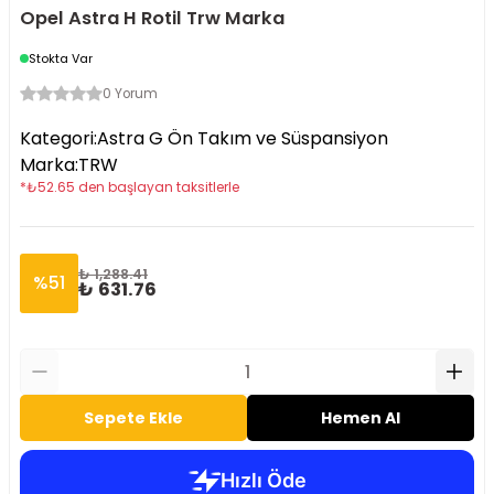
Opel Astra H Rotil Trw Marka
Stokta Var
0 Yorum
Kategori
:
Astra G Ön Takım ve Süspansiyon
Marka
:
TRW
*
₺
52.65
den başlayan taksitlerle
₺ 1,288.41
%
51
₺ 631.76
Sepete Ekle
Hemen Al