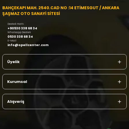
BAHÇEKAPI MAH. 2540.CAD NO :14 ETİMESGUT / ANKARA
ŞAŞMAZ OTO SANAYİ SİTESİ
Destek Hattı
+90530 338 68 34
Whatsapp Destek
0530 338 68 34
E-Mail
info@opellcenter.com
Üyelik
Kurumsal
Alışveriş