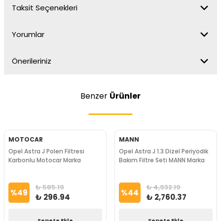
Taksit Seçenekleri
Yorumlar
Önerileriniz
Benzer
Ürünler
MOTOCAR
MANN
Opel Astra J Polen Filtresi
Opel Astra J 1.3 Dizel Periyodik
Karbonlu Motocar Marka
Bakım Filtre Seti MANN Marka
₺ 585.19
₺ 4,932.19
%
49
%
44
₺ 296.94
₺ 2,760.37
Sepete Ekle
Sepete Ekle