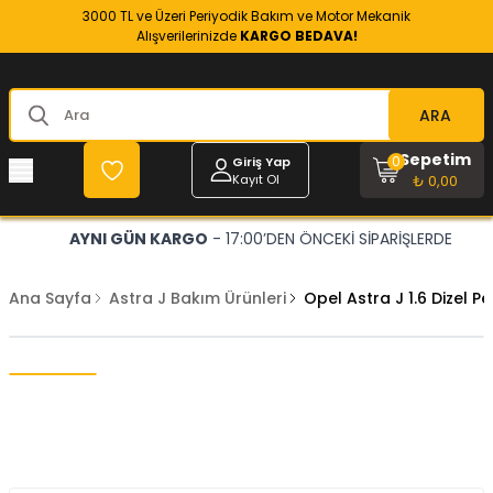
3000 TL ve Üzeri Periyodik Bakım ve Motor Mekanik
Alışverilerinizde
KARGO BEDAVA!
ARA
Sepetim
0
Giriş Yap
Kayıt Ol
₺ 0,00
AYNI GÜN KARGO
- 17:00’DEN ÖNCEKİ SİPARİŞLERDE
Ana Sayfa
Astra J Bakım Ürünleri
Opel Astra J 1.6 Dizel P