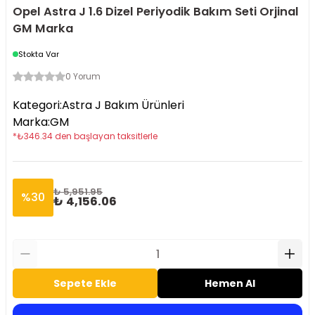
Opel Astra J 1.6 Dizel Periyodik Bakım Seti Orjinal
GM Marka
Stokta Var
0 Yorum
Kategori
:
Astra J Bakım Ürünleri
Marka
:
GM
*
₺
346.34
den başlayan taksitlerle
₺ 5,951.95
%
30
₺ 4,156.06
Sepete Ekle
Hemen Al