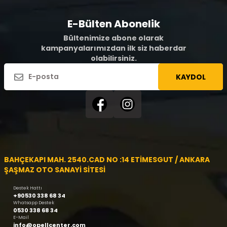
E-Bülten Abonelik
Bültenimize abone olarak
kampanyalarımızdan ilk siz haberdar
olabilirsiniz.
KAYDOL
BAHÇEKAPI MAH. 2540.CAD NO :14 ETİMESGUT / ANKARA
ŞAŞMAZ OTO SANAYİ SİTESİ
Destek Hattı
+90530 338 68 34
Whatsapp Destek
0530 338 68 34
E-Mail
info@opellcenter.com