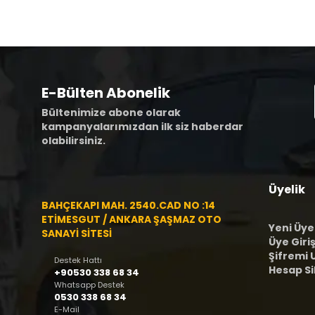
E-Bülten Abonelik
Bültenimize abone olarak
kampanyalarımızdan ilk siz haberdar
olabilirsiniz.
Üyelik
BAHÇEKAPI MAH. 2540.CAD NO :14
ETİMESGUT / ANKARA ŞAŞMAZ OTO
Yeni Üye
SANAYİ SİTESİ
Üye Giriş
Şifremi
Destek Hattı
Hesap S
+90530 338 68 34
Whatsapp Destek
0530 338 68 34
E-Mail