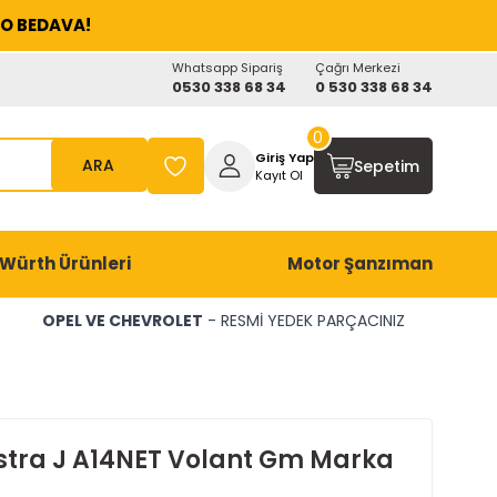
O BEDAVA!
Whatsapp Sipariş
Çağrı Merkezi
0530 338 68 34
0 530 338 68 34
0
Giriş Yap
ARA
Sepetim
Kayıt Ol
Würth Ürünleri
Motor Şanzıman
OPEL VE CHEVROLET
- RESMİ YEDEK PARÇACINIZ
stra J A14NET Volant Gm Marka