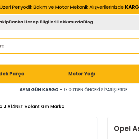
Üzeri Periyodik Bakım ve Motor Mekanik Alışverilerinizde
KARG
akip
Banka Hesap Bilgileri
Hakkımızda
Blog
dek Parça
Motor Yağı
AYNI GÜN KARGO
- 17:00’DEN ÖNCEKİ SİPARİŞLERDE
ra J A14NET Volant Gm Marka
Opel A