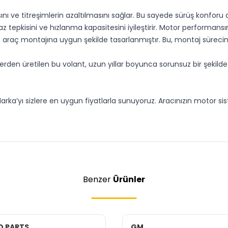
ı ve titreşimlerin azaltılmasını sağlar. Bu sayede sürüş konforu
 tepkisini ve hızlanma kapasitesini iyileştirir. Motor performansın
raç montajına uygun şekilde tasarlanmıştır. Bu, montaj sürecini k
erden üretilen bu volant, uzun yıllar boyunca sorunsuz bir şekild
ka’yı sizlere en uygun fiyatlarla sunuyoruz. Aracınızın motor siste
Benzer
Ürünler
O PARTS
GM