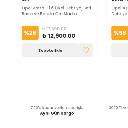
Opel Astra J 1.6 Dizel Debriyaj Seti
Opel Ast
Baskı ve Balata Gm Marka
Debriyaj
Marka
₺ 17,500.00
%
26
%
56
₺ 12,900.00
Sepete Ekle
17:00’e kadar verilen siparişler
3000 TL ve
Aynı Gün Kargo