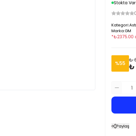
Stokta Var
Kategori
:
Ast
Marka
:
GM
*
₺
2375.00
₺ 
%
55
₺
Paylaş