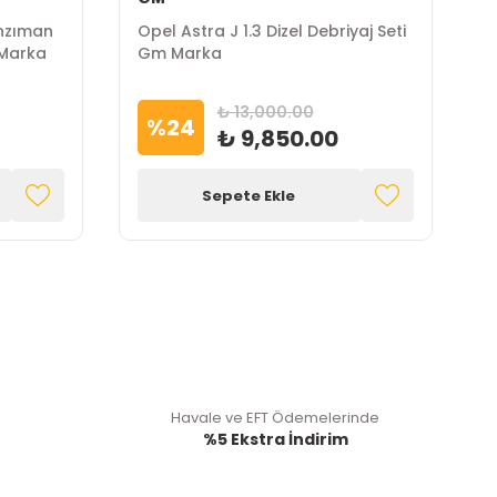
anzıman
Opel Astra J 1.3 Dizel Debriyaj Seti
O
 Marka
Gm Marka
L
₺ 13,000.00
%
24
₺ 9,850.00
Sepete Ekle
Havale ve EFT Ödemelerinde
%5 Ekstra İndirim