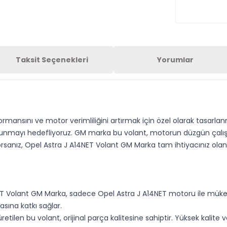
Taksit Seçenekleri
Yorumlar
mansını ve motor verimliliğini artırmak için özel olarak tasarlanm
lar sunmayı hedefliyoruz. GM marka bu volant, motorun düzgün çal
yorsanız, Opel Astra J A14NET Volant GM Marka tam ihtiyacınız olan
T Volant GM Marka, sadece Opel Astra J A14NET motoru ile müke
asına katkı sağlar.
ilen bu volant, orijinal parça kalitesine sahiptir. Yüksek kalite 