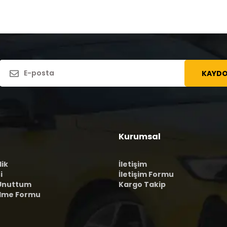
KAYDO
Kurumsal
lik
İletişim
i
İletişim Formu
 Unuttum
Kargo Takip
ilme Formu