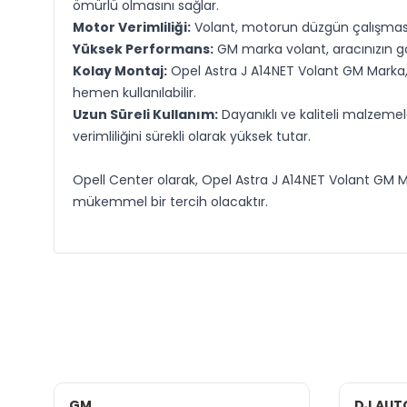
ömürlü olmasını sağlar.
Motor Verimliliği:
Volant, motorun düzgün çalışmasın
Yüksek Performans:
GM marka volant, aracınızın gaz
Kolay Montaj:
Opel Astra J A14NET Volant GM Marka, a
hemen kullanılabilir.
Uzun Süreli Kullanım:
Dayanıklı ve kaliteli malzemel
verimliliğini sürekli olarak yüksek tutar.
Opell Center olarak, Opel Astra J A14NET Volant GM Mar
mükemmel bir tercih olacaktır.
GM
DJ AUT