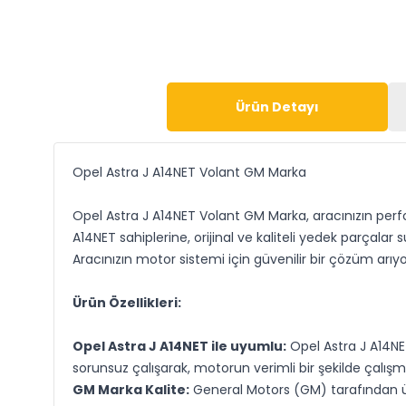
Ürün Detayı
Opel Astra J A14NET Volant GM Marka
Opel Astra J A14NET Volant GM Marka, aracınızın perfor
A14NET sahiplerine, orijinal ve kaliteli yedek parça
Aracınızın motor sistemi için güvenilir bir çözüm arı
Ürün Özellikleri:
Opel Astra J A14NET ile uyumlu:
Opel Astra J A14NE
sorunsuz çalışarak, motorun verimli bir şekilde çalışm
GM Marka Kalite:
General Motors (GM) tarafından üret