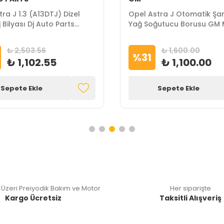
ra J 1.3 (A13DTJ) Dizel
Opel Astra J Otomatik Ş
 Bilyası Dj Auto Parts
Yağ Soğutucu Borusu GM
₺ 2,503.56
₺ 1,600.00
%
31
₺ 1,102.55
₺ 1,100.00
Sepete Ekle
Sepete Ekle
 Üzeri Preiyodik Bakım ve Motor
Her siparişte
Kargo Ücretsiz
Taksitli Alışveriş