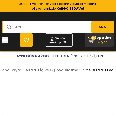
3000 TL ve Üzeri Periyodik Bakım ve Motor Mekanik
Alışverilerinizde
KARGO BEDAVA!
ARA
Sepetim
0
Giriş Yap
Kayıt Ol
₺ 0,00
AYNI GÜN KARGO
- 17:00’DEN ÖNCEKİ SİPARİŞLERDE
Ana Sayfa
Astra J İç ve Dış Aydınlatma
Opel Astra J Ledl