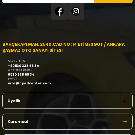
BAHÇEKAPI MAH. 2540.CAD NO :14 ETİMESGUT / ANKARA
ŞAŞMAZ OTO SANAYİ SİTESİ
Destek Hattı
+90530 338 68 34
Whatsapp Destek
0530 338 68 34
E-Mail
info@opellcenter.com
Üyelik
Kurumsal