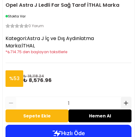
Opel Astra J Ledli Far Sağ Taraf İTHAL Marka
Stokta Var
0 Yorum
Kategori
:
Astra J İç ve Dış Aydınlatma
Marka
:
İTHAL
*
₺
714.75
den başlayan taksitlerle
₺ 18,118.24
%
53
₺ 8,576.96
Sepete Ekle
Hemen Al