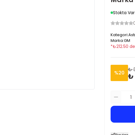
Stokta Var
Kategori
:
Ast
Marka
:
GM
*
₺
212.50
de
₺ 
%
20
₺