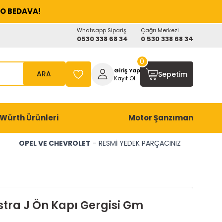
O BEDAVA!
Whatsapp Sipariş
Çağrı Merkezi
0530 338 68 34
0 530 338 68 34
0
Giriş Yap
ARA
Sepetim
Kayıt Ol
Würth Ürünleri
Motor Şanzıman
OPEL VE CHEVROLET
- RESMİ YEDEK PARÇACINIZ
stra J Ön Kapı Gergisi Gm