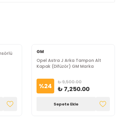
GM
nsörlü
Opel Astra J Arka Tampon Alt
O
Kapak (Difüzör) GM Marka
K
₺ 9,500.00
%
24
₺ 7,250.00
Sepete Ekle