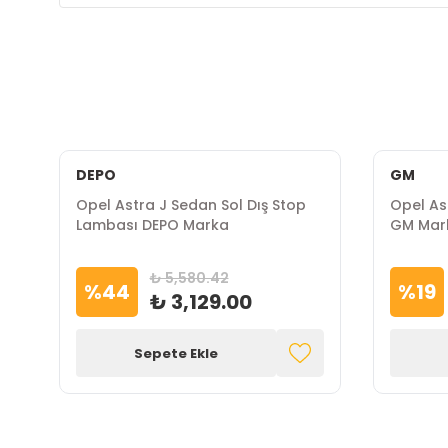
DEPO
GM
Opel Astra J Sedan Sol Dış Stop
Opel As
Lambası DEPO Marka
GM Mar
₺ 5,580.42
%
44
%
19
₺ 3,129.00
Sepete Ekle