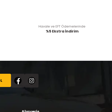
Havale ve EFT Ödemelerinde
%5 Ekstra İndirim
L
Alışveriş