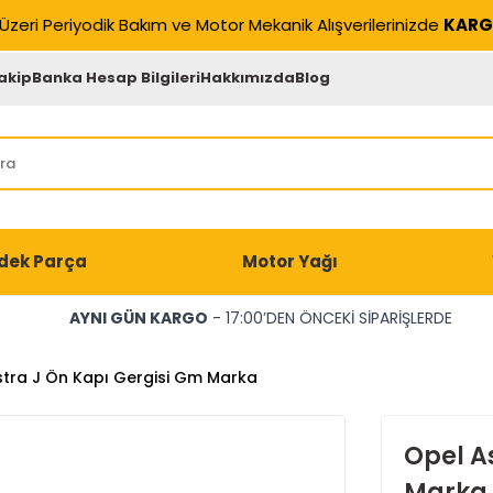
Üzeri Periyodik Bakım ve Motor Mekanik Alışverilerinizde
KARG
akip
Banka Hesap Bilgileri
Hakkımızda
Blog
dek Parça
Motor Yağı
AYNI GÜN KARGO
- 17:00’DEN ÖNCEKİ SİPARİŞLERDE
tra J Ön Kapı Gergisi Gm Marka
Opel A
Marka