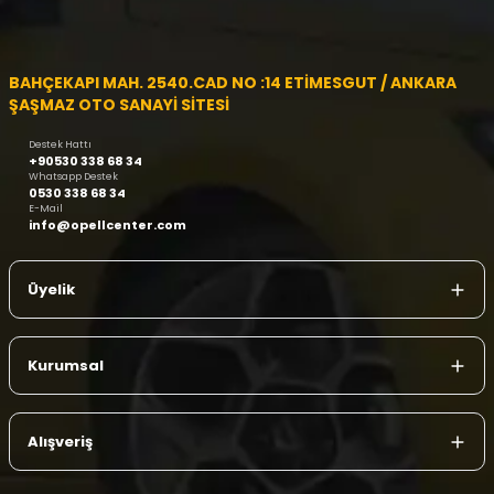
BAHÇEKAPI MAH. 2540.CAD NO :14 ETİMESGUT / ANKARA
ŞAŞMAZ OTO SANAYİ SİTESİ
Destek Hattı
+90530 338 68 34
Whatsapp Destek
0530 338 68 34
E-Mail
info@opellcenter.com
Üyelik
Kurumsal
Alışveriş