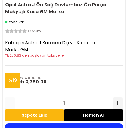
Opel Astra J Ön Sağ Davlumbaz Ön Parça
Makyajlı Kasa GM Marka
Stokta Var
0 Yorum
Kategori
:
Astra J Karoseri Dış ve Kaporta
Marka
:
GM
*
₺
270.83
den başlayan taksitlerle
₺ 4,000.00
%
19
₺ 3,250.00
Sepete Ekle
Hemen Al