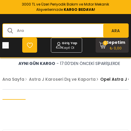
3000 TL ve Üzeri Periyodik Bakım ve Motor Mekanik
Alışverilerinizde
KARGO BEDAVA!
ARA
Sepetim
0
Giriş Yap
Kayıt Ol
₺ 0,00
AYNI GÜN KARGO
- 17:00’DEN ÖNCEKİ SİPARİŞLERDE
Ana Sayfa
Astra J Karoseri Dış ve Kaporta
Opel Astra J 