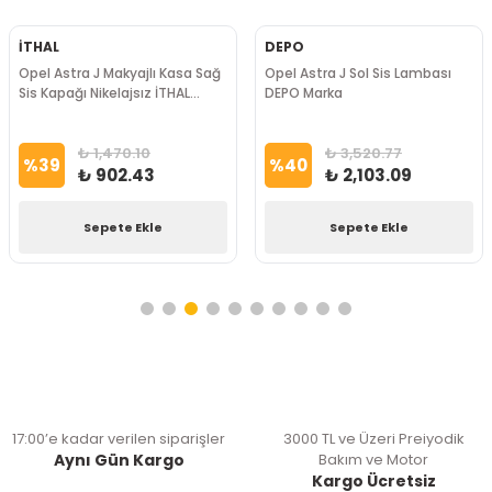
İTHAL
DEPO
Opel Astra J Makyajlı Kasa Sağ
Opel Astra J Sol Sis Lambası
Sis Kapağı Nikelajsız İTHAL
DEPO Marka
Marka
₺ 1,470.10
₺ 3,520.77
%
39
%
40
₺ 902.43
₺ 2,103.09
Sepete Ekle
Sepete Ekle
17:00’e kadar verilen siparişler
3000 TL ve Üzeri Preiyodik
Aynı Gün Kargo
Bakım ve Motor
Kargo Ücretsiz