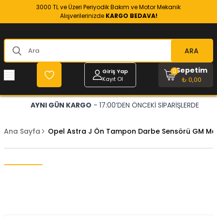
3000 TL ve Üzeri Periyodik Bakım ve Motor Mekanik
Alışverilerinizde
KARGO BEDAVA!
ARA
Sepetim
0
Giriş Yap
Kayıt Ol
₺ 0,00
AYNI GÜN KARGO
- 17:00’DEN ÖNCEKİ SİPARİŞLERDE
Ana Sayfa
Opel Astra J Ön Tampon Darbe Sensörü GM Ma