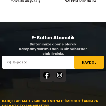
Taksitli Alışveriş
%5 Ekstra İndirim
E-Bülten Abonelik
Bültenimize abone olarak
kampanyalarımızdan ilk siz haberdar
olabilirsiniz.
KAYDOL
BAHÇEKAPI MAH. 2540.CAD NO :14 ETİMESGUT / ANKARA
ŞAŞMAZ OTO SANAYİ SİTESİ