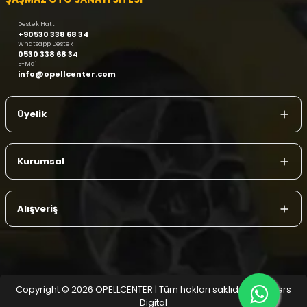
Destek Hattı
+90530 338 68 34
Whatsapp Destek
0530 338 68 34
E-Mail
info@opellcenter.com
Üyelik
Kurumsal
Alışveriş
Copyright © 2026 OPELLCENTER | Tüm hakları saklıdır.
| Reliefers
Digital