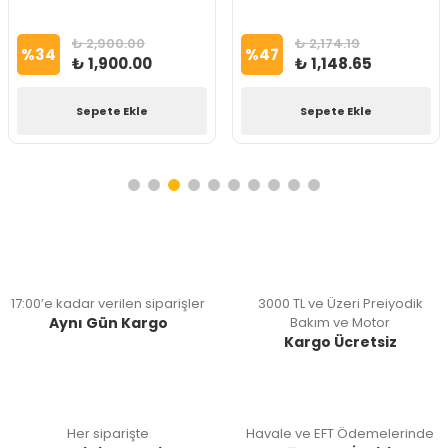
₺ 2,900.00
₺ 2,174.19
%
34
%
47
₺ 1,900.00
₺ 1,148.65
Sepete Ekle
Sepete Ekle
17:00’e kadar verilen siparişler
3000 TL ve Üzeri Preiyodik
Aynı Gün Kargo
Bakım ve Motor
Kargo Ücretsiz
Her siparişte
Havale ve EFT Ödemelerinde