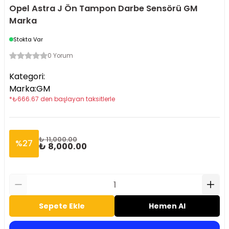
Opel Astra J Ön Tampon Darbe Sensörü GM
Marka
Stokta Var
0 Yorum
Kategori
:
Marka
:
GM
*
₺
666.67
den başlayan taksitlerle
₺ 11,000.00
%
27
₺ 8,000.00
Sepete Ekle
Hemen Al