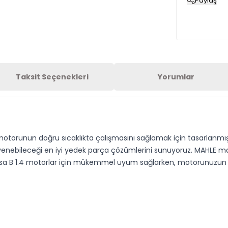
Paylaş
Taksit Seçenekleri
Yorumlar
torunun doğru sıcaklıkta çalışmasını sağlamak için tasarlanmış yü
venebileceği en iyi yedek parça çözümlerini sunuyoruz. MAHLE m
 Corsa B 1.4 motorlar için mükemmel uyum sağlarken, motorunuzun 