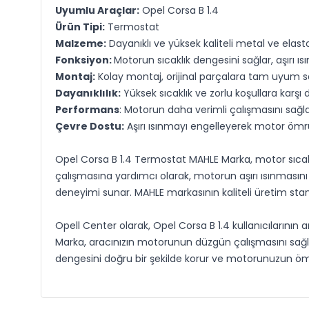
Uyumlu Araçlar:
Opel Corsa B 1.4
Ürün Tipi:
Termostat
Malzeme:
Dayanıklı ve yüksek kaliteli metal ve elast
Fonksiyon:
Motorun sıcaklık dengesini sağlar, aşırı ı
Montaj:
Kolay montaj, orijinal parçalara tam uyum s
Dayanıklılık:
Yüksek sıcaklık ve zorlu koşullara karşı 
Performans
: Motorun daha verimli çalışmasını sağla
Çevre Dostu:
Aşırı ısınmayı engelleyerek motor ömrü
Opel Corsa B 1.4 Termostat MAHLE Marka, motor sıcaklı
çalışmasına yardımcı olarak, motorun aşırı ısınmasını en
deneyimi sunar. MAHLE markasının kaliteli üretim stan
Opell Center olarak, Opel Corsa B 1.4 kullanıcıların
Marka, aracınızın motorunun düzgün çalışmasını sağlar
dengesini doğru bir şekilde korur ve motorunuzun öm