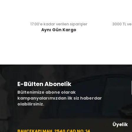
17:00’e kadar verilen siparişler
3000 TL ve
Aynı Gün Kargo
E-Bülten Abonelik
Bültenimize abone olarak
kampanyalarımızdan ilk siz haberdar
olabilirsiniz.
Üyelik
BAHÇEKAPI MAH. 2540.CAD NO :14