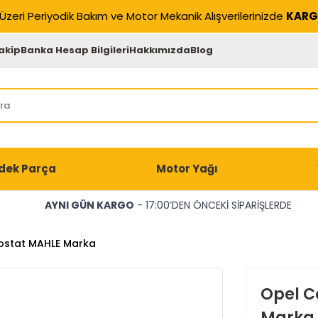
Üzeri Periyodik Bakım ve Motor Mekanik Alışverilerinizde
KARG
akip
Banka Hesap Bilgileri
Hakkımızda
Blog
dek Parça
Motor Yağı
AYNI GÜN KARGO
- 17:00’DEN ÖNCEKİ SİPARİŞLERDE
mostat MAHLE Marka
Opel C
Marka