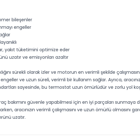
omer bileşenler
sınmayı engeller
ağlar
dayanıklı
r, yakıt tüketimini optimize eder
nü uzatır ve emisyonları azaltır
ğını sürekli olarak izler ve motorun en verimli şekilde çalışmas
geller ve uzun süreli, verimli bir kullanım sağlar. Ayrıca, aracınızın
dartları sayesinde, bu termostat uzun ömürlüdür ve zorlu yol koşu
ın araç bakımını güvenle yapabilmesi için en iyi parçaları sunmay
ken, aracınızın verimli çalışmasını ve uzun ömürlü olmasını garan
rünü uzatır.