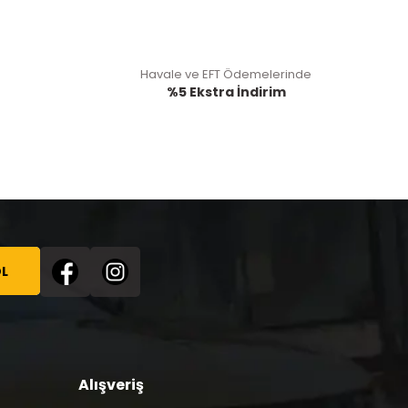
Havale ve EFT Ödemelerinde
%5 Ekstra İndirim
L
Alışveriş