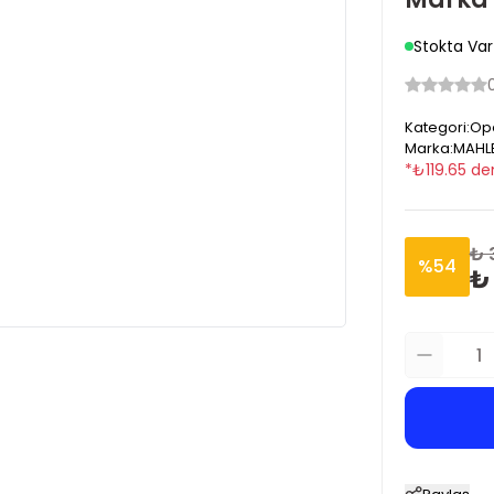
Stokta Var
Kategori
:
Ope
Marka
:
MAHL
*
₺
119.65
den
₺ 
%
54
₺