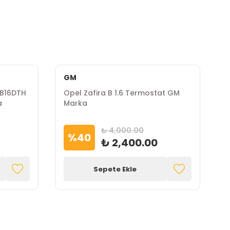
GM
-B16DTH
Opel Zafira B 1.6 Termostat GM
O
a
Marka
B
₺ 4,000.00
%
40
₺ 2,400.00
Sepete Ekle