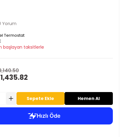
0 Yorum
l Termostat
E
 başlayan taksitlerle
3,140.50
 1,435.82
Sepete Ekle
Hemen Al