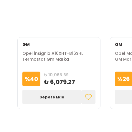
GM
GM
Opel İnsignia A16XHT-B16SHL
Opel Mo
Termostat Gm Marka
GM Mar
₺ 10,065.69
%
40
%
26
₺ 6,079.27
Sepete Ekle