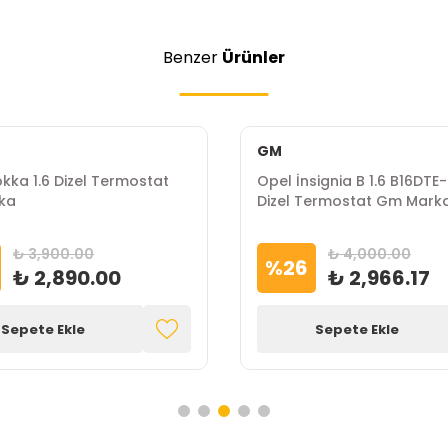
Benzer
Ürünler
GM
kka 1.6 Dizel Termostat
Opel İnsignia B 1.6 B16DTE
ka
Dizel Termostat Gm Mark
₺ 3,900.00
₺ 4,000.00
%
26
₺ 2,890.00
₺ 2,966.17
Sepete Ekle
Sepete Ekle