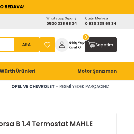
O BEDAVA!
Whatsapp Sipariş
Çağrı Merkezi
0530 338 68 34
0 530 338 68 34
0
Giriş Yap
ARA
Sepetim
Kayıt Ol
Würth Ürünleri
Motor Şanzıman
OPEL VE CHEVROLET
- RESMİ YEDEK PARÇACINIZ
orsa B 1.4 Termostat MAHLE