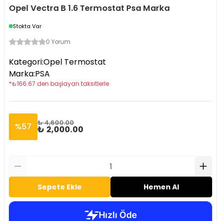
Opel Vectra B 1.6 Termostat Psa Marka
Stokta Var
0 Yorum
Kategori
:
Opel Termostat
Marka
:
PSA
*
₺
166.67
den başlayan taksitlerle
₺ 4,600.00
%
57
₺ 2,000.00
Sepete Ekle
Hemen Al