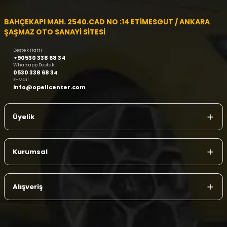
BAHÇEKAPI MAH. 2540.CAD NO :14 ETİMESGUT / ANKARA
ŞAŞMAZ OTO SANAYİ SİTESİ
Destek Hattı
+90530 338 68 34
Whatsapp Destek
0530 338 68 34
E-Mail
info@opellcenter.com
Üyelik
Kurumsal
Alışveriş