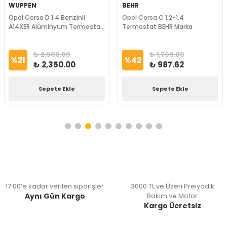
WUPPEN
BEHR
Opel Corsa D 1.4 Benzinli
Opel Corsa C 1.2-1.4
A14XER Alüminyum Termostat
Termostat BEHR Marka
95 Derece WUPPEN Marka
₺ 2,980.00
₺ 1,709.88
%
21
%
42
₺ 2,350.00
₺ 987.62
Sepete Ekle
Sepete Ekle
17:00’e kadar verilen siparişler
3000 TL ve Üzeri Preiyodik
Aynı Gün Kargo
Bakım ve Motor
Kargo Ücretsiz