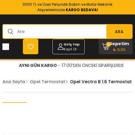
3000 TL ve Üzeri Periyodik Bakım ve Motor Mekanik
Alışverilerinizde
KARGO BEDAVA!
ARA
Sepetim
0
Giriş Yap
Kayıt Ol
₺ 0,00
AYNI GÜN KARGO
- 17:00’DEN ÖNCEKİ SİPARİŞLERDE
Ana Sayfa
Opel Termostat
Opel Vectra B 1.6 Termostat 