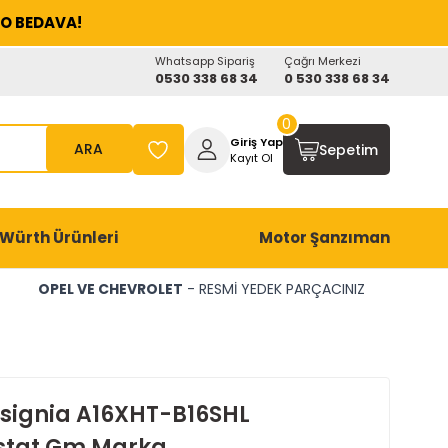
O BEDAVA!
Whatsapp Sipariş
Çağrı Merkezi
0530 338 68 34
0 530 338 68 34
0
Giriş Yap
ARA
Sepetim
Kayıt Ol
Würth Ürünleri
Motor Şanzıman
OPEL VE CHEVROLET
- RESMİ YEDEK PARÇACINIZ
nsignia A16XHT-B16SHL
stat Gm Marka