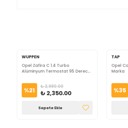
WUPPEN
TAP
at
Opel Zafira C 1.4 Turbo
Opel Co
Alüminyum Termostat 95 Derece
Marka
WUPPEN Marka
₺ 2,980.00
%
21
%
35
₺ 2,350.00
Sepete Ekle