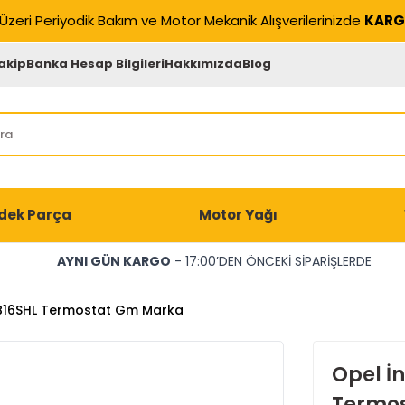
Üzeri Periyodik Bakım ve Motor Mekanik Alışverilerinizde
KARG
akip
Banka Hesap Bilgileri
Hakkımızda
Blog
dek Parça
Motor Yağı
AYNI GÜN KARGO
- 17:00’DEN ÖNCEKİ SİPARİŞLERDE
-B16SHL Termostat Gm Marka
Opel İ
Termo