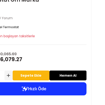
0 Yorum
l Termostat
n başlayan taksitlerle
10,065.69
 6,079.27
Sepete Ekle
Hemen Al