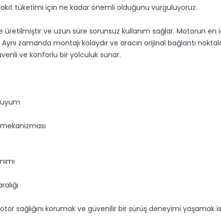
akıt tüketimi için ne kadar önemli olduğunu vurguluyoruz.
 üretilmiştir ve uzun süre sorunsuz kullanım sağlar. Motorun en i
Aynı zamanda montajı kolaydır ve aracın orijinal bağlantı noktalar
güvenli ve konforlu bir yolculuk sunar.
m uyum
ol mekanizması
anımı
ralığı
 sağlığını korumak ve güvenilir bir sürüş deneyimi yaşamak istey