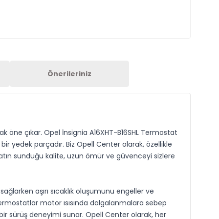
Önerileriniz
arak öne çıkar. Opel İnsignia A16XHT-B16SHL Termostat
ir yedek parçadır. Biz Opell Center olarak, özellikle
tatın sunduğu kalite, uzun ömür ve güvenceyi sizlere
sağlarken aşırı sıcaklık oluşumunu engeller ve
ermostatlar motor ısısında dalgalanmalara sebep
ir sürüş deneyimi sunar. Opell Center olarak, her