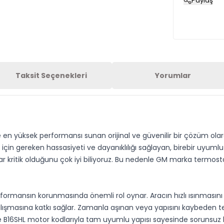
Paylaş
Taksit Seçenekleri
Yorumlar
e en yüksek performansı sunan orijinal ve güvenilir bir çözüm ol
in gereken hassasiyeti ve dayanıklılığı sağlayan, birebir uyumlu b
dar kritik olduğunu çok iyi biliyoruz. Bu nedenle GM marka termos
formansın korunmasında önemli rol oynar. Aracın hızlı ısınmasını 
ışmasına katkı sağlar. Zamanla aşınan veya yapısını kaybeden t
ve B16SHL motor kodlarıyla tam uyumlu yapısı sayesinde sorunsuz b