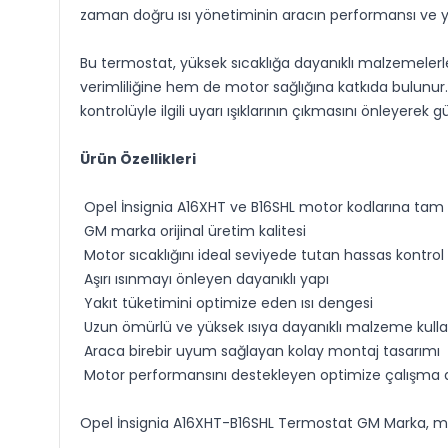
zaman doğru ısı yönetiminin aracın performansı ve y
Bu termostat, yüksek sıcaklığa dayanıklı malzemelerle
verimliliğine hem de motor sağlığına katkıda bulunur. 
kontrolüyle ilgili uyarı ışıklarının çıkmasını önleyerek 
Ürün Özellikleri
Opel İnsignia A16XHT ve B16SHL motor kodlarına ta
GM marka orijinal üretim kalitesi
Motor sıcaklığını ideal seviyede tutan hassas kontr
Aşırı ısınmayı önleyen dayanıklı yapı
Yakıt tüketimini optimize eden ısı dengesi
Uzun ömürlü ve yüksek ısıya dayanıklı malzeme kull
Araca birebir uyum sağlayan kolay montaj tasarımı
Motor performansını destekleyen optimize çalışma a
Opel İnsignia A16XHT-B16SHL Termostat GM Marka, motor