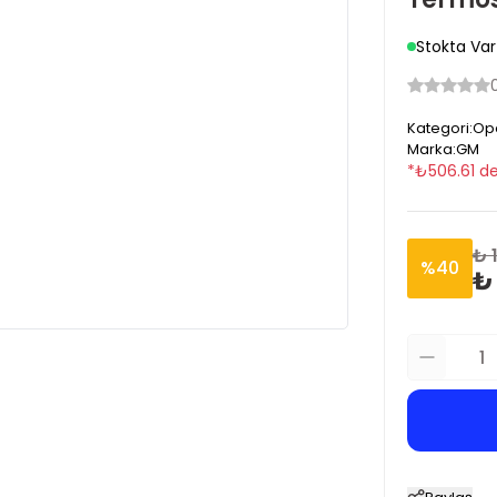
Stokta Var
Kategori
:
Ope
Marka
:
GM
*
₺
506.61
de
₺ 
%
40
₺