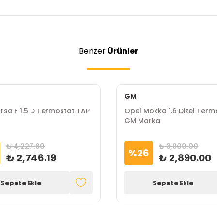
Benzer
Ürünler
GM
rsa F 1.5 D Termostat TAP
Opel Mokka 1.6 Dizel Term
GM Marka
₺ 4,227.60
₺ 3,900.00
%
26
₺ 2,746.19
₺ 2,890.00
Sepete Ekle
Sepete Ekle