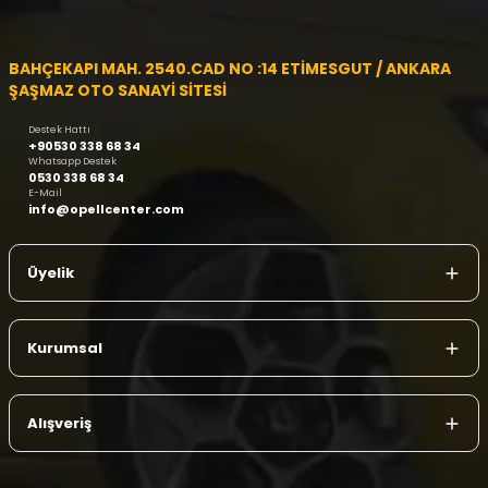
BAHÇEKAPI MAH. 2540.CAD NO :14 ETİMESGUT / ANKARA
ŞAŞMAZ OTO SANAYİ SİTESİ
Destek Hattı
+90530 338 68 34
Whatsapp Destek
0530 338 68 34
E-Mail
info@opellcenter.com
Üyelik
Kurumsal
Alışveriş