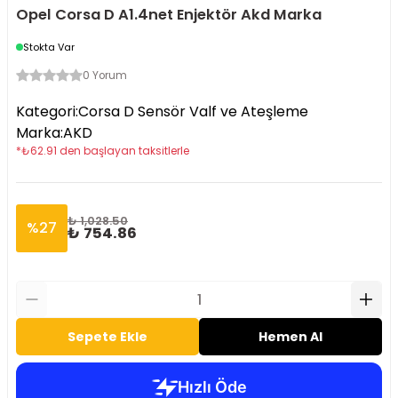
Opel Corsa D A1.4net Enjektör Akd Marka
Stokta Var
0 Yorum
Kategori
:
Corsa D Sensör Valf ve Ateşleme
Marka
:
AKD
*
₺
62.91
den başlayan taksitlerle
₺ 1,028.50
%
27
₺ 754.86
Sepete Ekle
Hemen Al