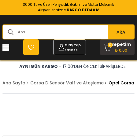
3000 TL ve Üzeri Periyodik Bakım ve Motor Mekanik
Alışverilerinizde
KARGO BEDAVA!
ARA
Sepetim
0
Giriş Yap
Kayıt Ol
₺ 0,00
AYNI GÜN KARGO
- 17:00’DEN ÖNCEKİ SİPARİŞLERDE
Ana Sayfa
Corsa D Sensör Valf ve Ateşleme
Opel Corsa D