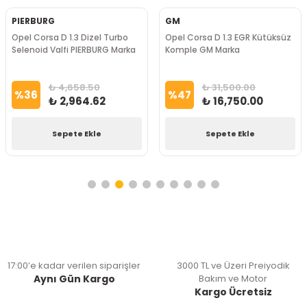
PIERBURG
GM
Opel Corsa D 1.3 Dizel Turbo
Opel Corsa D 1.3 EGR Kütüksüz
Selenoid Valfi PIERBURG Marka
Komple GM Marka
₺ 4,658.50
₺ 31,500.00
%
36
%
47
₺ 2,964.62
₺ 16,750.00
Sepete Ekle
Sepete Ekle
17:00’e kadar verilen siparişler
3000 TL ve Üzeri Preiyodik
Aynı Gün Kargo
Bakım ve Motor
Kargo Ücretsiz