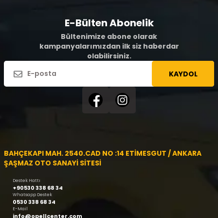
E-Bülten Abonelik
Bültenimize abone olarak
kampanyalarımızdan ilk siz haberdar
olabilirsiniz.
KAYDOL
BAHÇEKAPI MAH. 2540.CAD NO :14 ETİMESGUT / ANKARA
ŞAŞMAZ OTO SANAYİ SİTESİ
Destek Hattı
+90530 338 68 34
Whatsapp Destek
0530 338 68 34
E-Mail
info@opellcenter.com