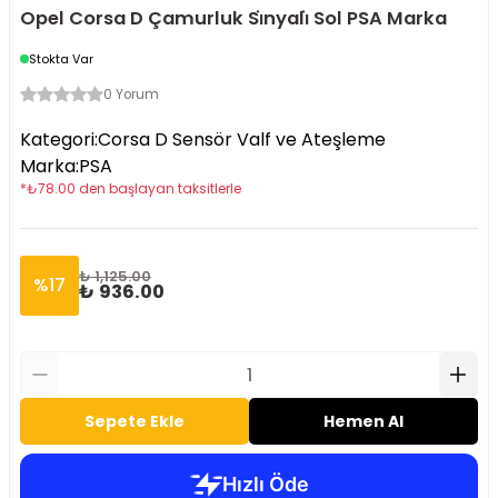
Opel Corsa D Çamurluk Si̇nyali̇ Sol PSA Marka
Stokta Var
0 Yorum
Kategori
:
Corsa D Sensör Valf ve Ateşleme
Marka
:
PSA
*
₺
78.00
den başlayan taksitlerle
₺ 1,125.00
%
17
₺ 936.00
Sepete Ekle
Hemen Al