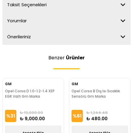
Taksit Seçenekleri
Yorumlar
Önerileriniz
Benzer
Ürünler
GM
GM
Opel Corsa D 1.0-1.2-1.4 XEP
Opel Corsa B Dış Isı Sıcaklık
EGR Valfi Gm Marka
Sensörü Gm Marka
₺ 13,000.00
₺ 1,244.48
%
31
%
61
₺ 9,000.00
₺ 480.00
Sepete Ekle
Sepete Ekle