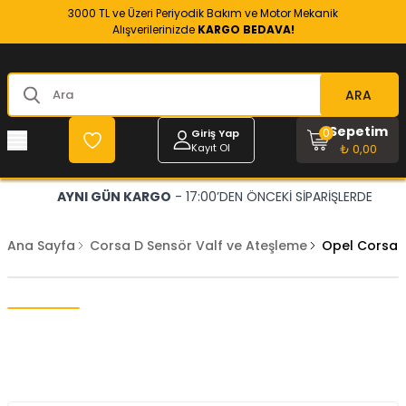
3000 TL ve Üzeri Periyodik Bakım ve Motor Mekanik
Alışverilerinizde
KARGO BEDAVA!
ARA
Sepetim
0
Giriş Yap
Kayıt Ol
₺ 0,00
AYNI GÜN KARGO
- 17:00’DEN ÖNCEKİ SİPARİŞLERDE
Ana Sayfa
Corsa D Sensör Valf ve Ateşleme
Opel Corsa D