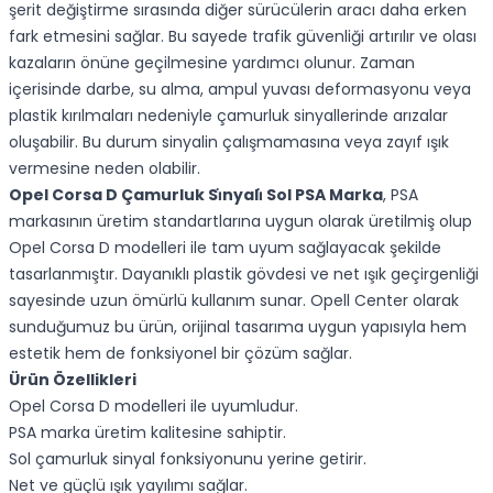
şerit değiştirme sırasında diğer sürücülerin aracı daha erken
fark etmesini sağlar. Bu sayede trafik güvenliği artırılır ve olası
kazaların önüne geçilmesine yardımcı olunur. Zaman
içerisinde darbe, su alma, ampul yuvası deformasyonu veya
plastik kırılmaları nedeniyle çamurluk sinyallerinde arızalar
oluşabilir. Bu durum sinyalin çalışmamasına veya zayıf ışık
vermesine neden olabilir.
Opel Corsa D Çamurluk Si̇nyali̇ Sol PSA Marka
, PSA
markasının üretim standartlarına uygun olarak üretilmiş olup
Opel Corsa D modelleri ile tam uyum sağlayacak şekilde
tasarlanmıştır. Dayanıklı plastik gövdesi ve net ışık geçirgenliği
sayesinde uzun ömürlü kullanım sunar. Opell Center olarak
sunduğumuz bu ürün, orijinal tasarıma uygun yapısıyla hem
estetik hem de fonksiyonel bir çözüm sağlar.
Ürün Özellikleri
Opel Corsa D modelleri ile uyumludur.
PSA marka üretim kalitesine sahiptir.
Sol çamurluk sinyal fonksiyonunu yerine getirir.
Net ve güçlü ışık yayılımı sağlar.