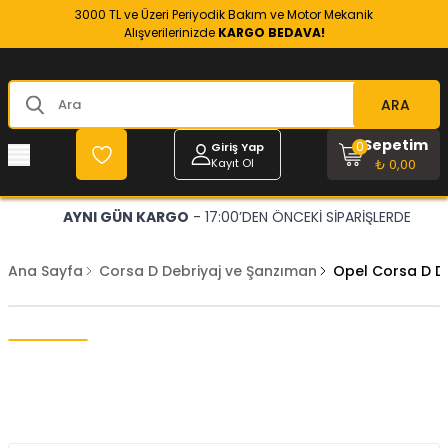
3000 TL ve Üzeri Periyodik Bakım ve Motor Mekanik
Alışverilerinizde
KARGO BEDAVA!
ARA
Sepetim
0
Giriş Yap
Kayıt Ol
₺ 0,00
AYNI GÜN KARGO
- 17:00’DEN ÖNCEKİ SİPARİŞLERDE
Ana Sayfa
Corsa D Debriyaj ve Şanzıman
Opel Corsa D D