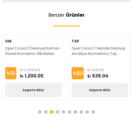
Benzer
Ürünler
GM
TAP
Opel Corsa D Debriyaj Rulman
Opel Corsa C Hidrolik Debriyaj
Dirsek Konnektör GM Marka
Ara Bilya Konnektörü Tap
Marka
₺ 1,750.00
₺ 1,111.25
%
31
%
52
₺ 1,200.00
₺ 536.04
Sepete Ekle
Sepete Ekle