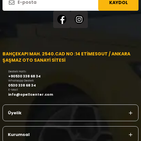
KAYDOL
BAHÇEKAPI MAH. 2540.CAD NO :14 ETİMESGUT / ANKARA
ŞAŞMAZ OTO SANAYİ SİTESİ
Destek Hattı
+90530 338 68 34
Whatsapp Destek
0530 338 68 34
E-Mail
info@opellcenter.com
Üyelik
Kurumsal