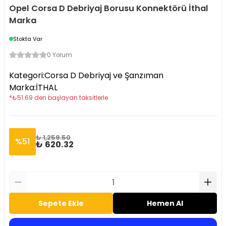
Opel Corsa D Debriyaj Borusu Konnektörü İthal
Marka
Stokta Var
0 Yorum
Kategori
:
Corsa D Debriyaj ve Şanzıman
Marka
:
İTHAL
*
₺
51.69
den başlayan taksitlerle
₺ 1,259.50
%
51
₺ 620.32
Sepete Ekle
Hemen Al