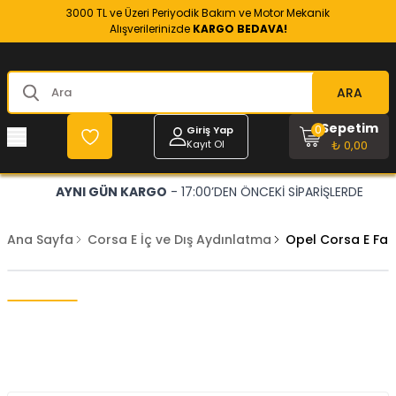
3000 TL ve Üzeri Periyodik Bakım ve Motor Mekanik
Alışverilerinizde
KARGO BEDAVA!
ARA
Sepetim
0
Giriş Yap
Kayıt Ol
₺ 0,00
AYNI GÜN KARGO
- 17:00’DEN ÖNCEKİ SİPARİŞLERDE
Ana Sayfa
Corsa E İç ve Dış Aydınlatma
Opel Corsa E Fa