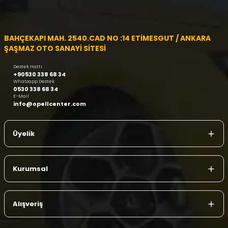
BAHÇEKAPI MAH. 2540.CAD NO :14 ETİMESGUT / ANKARA
ŞAŞMAZ OTO SANAYİ SİTESİ
Destek Hattı
+90530 338 68 34
Whatsapp Destek
0530 338 68 34
E-Mail
info@opellcenter.com
Üyelik
Kurumsal
Alışveriş