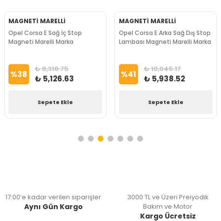
MAGNETİ MARELLİ
MAGNETİ MARELLİ
Opel Corsa E Sağ İç Stop
Opel Corsa E Arka Sağ Dış Stop
Magneti Marelli Marka
Lambası Magneti Marelli Marka
₺ 8,318.75
₺ 10,045.17
%
38
%
41
₺ 5,126.63
₺ 5,938.52
Sepete Ekle
Sepete Ekle
17:00’e kadar verilen siparişler
3000 TL ve Üzeri Preiyodik
Aynı Gün Kargo
Bakım ve Motor
Kargo Ücretsiz