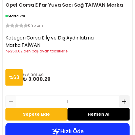
Opel Corsa E Far Yuva Sacı Sağ TAIWAN Marka
Stokta Var
0 Yorum
Kategori
:
Corsa E İç ve Dış Aydınlatma
Marka
:
TAİWAN
*
₺
250.02
den başlayan taksitlerle
₺ 8,001.49
%
63
₺ 3,000.29
Sepete Ekle
Hemen Al