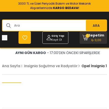
3000 TL ve Üzeri Periyodik Bakım ve Motor Mekanik
Alışverilerinizde
KARGO BEDAVA!
ARA
Sepetim
0
Giriş Yap
Kayıt Ol
₺ 0,00
AYNI GÜN KARGO
- 17:00’DEN ÖNCEKİ SİPARİŞLERDE
Ana Sayfa
Insignia Soğutma ve Radyatör
Opel İnsignia 1