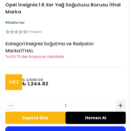
Opel İnsignia 1.6 Xer Yağ Soğutucu Borusu İthal
Marka
Stokta Var
0 Yorum
Kategori
:
Insignia Soğutma ve Radyatör
Marka
:
İTHAL
*
₺
103.73
den başlayan taksitlerle
₺ 2,585.00
%
52
₺ 1,244.82
Sepete Ekle
Hemen Al