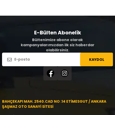
E-Bülten Abonelik
Bültenimize abone olarak
kampanyalarımızdan ilk siz haberdar
olabilirsiniz.
KAYDOL
BAHÇEKAPI MAH. 2540.CAD NO :14 ETİMESGUT / ANKARA
ŞAŞMAZ OTO SANAYİ SİTESİ