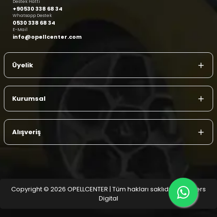
Destek Hattı
+90530 338 68 34
Whatsapp Destek
0530 338 68 34
E-Mail
info@opellcenter.com
Üyelik
Kurumsal
Alışveriş
Copyright © 2026 OPELLCENTER | Tüm hakları saklıdır.
| Reliefers
Digital