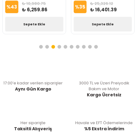
₺ 10,980.75
₺ 25,326.12
%
43
%
35
₺ 6,259.86
₺ 16,401.39
Sepete Ekle
Sepete Ekle
17:00’e kadar verilen siparişler
3000 TL ve Üzeri Preiyodik
Aynı Gün Kargo
Bakım ve Motor
Kargo Ücretsiz
Her siparişte
Havale ve EFT Ödemelerinde
Taksitli Alışveriş
%5 Ekstra İndirim