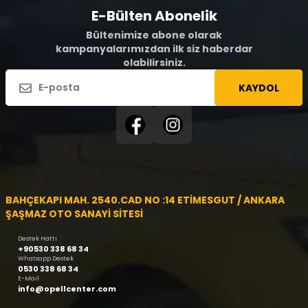
E-Bülten Abonelik
Bültenimize abone olarak
kampanyalarımızdan ilk siz haberdar
olabilirsiniz.
KAYDOL
BAHÇEKAPI MAH. 2540.CAD NO :14 ETİMESGUT / ANKARA
ŞAŞMAZ OTO SANAYİ SİTESİ
Destek Hattı
+90530 338 68 34
Whatsapp Destek
0530 338 68 34
E-Mail
info@opellcenter.com