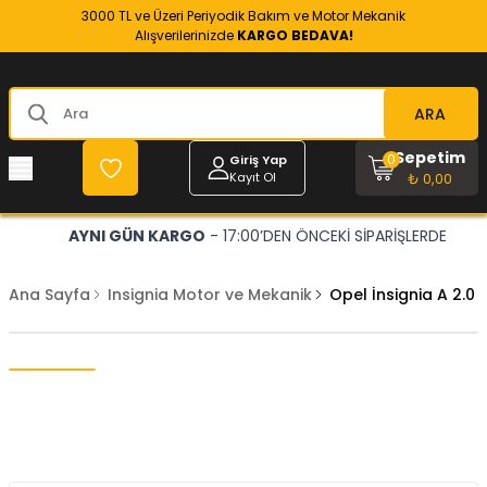
3000 TL ve Üzeri Periyodik Bakım ve Motor Mekanik
Alışverilerinizde
KARGO BEDAVA!
ARA
Sepetim
0
Giriş Yap
Kayıt Ol
₺ 0,00
AYNI GÜN KARGO
- 17:00’DEN ÖNCEKİ SİPARİŞLERDE
Ana Sayfa
Insignia Motor ve Mekanik
Opel İnsignia A 2.0