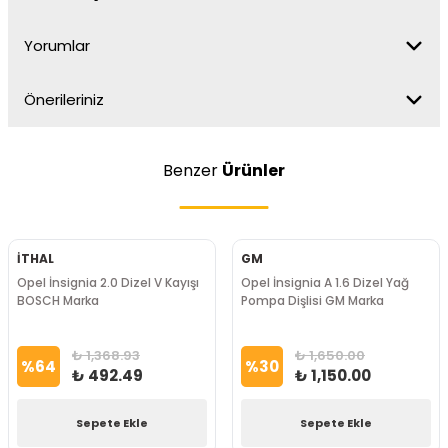
Yorumlar
Önerileriniz
Benzer
Ürünler
İTHAL
GM
Opel İnsignia 2.0 Dizel V Kayışı
Opel İnsignia A 1.6 Dizel Yağ
BOSCH Marka
Pompa Dişlisi GM Marka
₺ 1,368.93
₺ 1,650.00
%
64
%
30
₺ 492.49
₺ 1,150.00
Sepete Ekle
Sepete Ekle