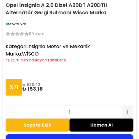
Opel İnsignia A 2.0 Dizel A20DT A20DTH
Alternatör Gergi Rulmanı Wisco Marka
Stokta Var
0 Yorum
Kategori
:
Insignia Motor ve Mekanik
Marka
:
WİSCO
*
₺
12.76
den başlayan taksitlerle
₺ 523.42
%
71
₺ 153.16
Sepete Ekle
Hemen Al