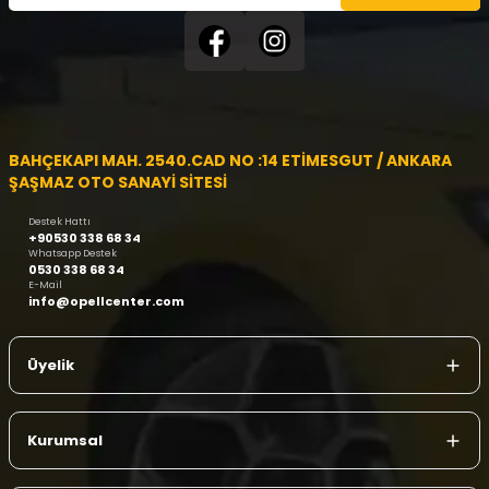
BAHÇEKAPI MAH. 2540.CAD NO :14 ETİMESGUT / ANKARA
ŞAŞMAZ OTO SANAYİ SİTESİ
Destek Hattı
+90530 338 68 34
Whatsapp Destek
0530 338 68 34
E-Mail
info@opellcenter.com
Üyelik
Kurumsal