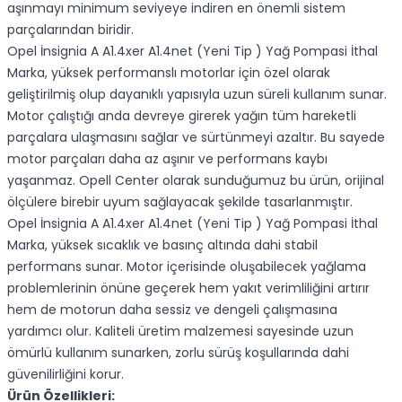
aşınmayı minimum seviyeye indiren en önemli sistem
parçalarından biridir.
Opel İnsignia A A1.4xer A1.4net (Yeni Tip ) Yağ Pompasi İthal
Marka, yüksek performanslı motorlar için özel olarak
geliştirilmiş olup dayanıklı yapısıyla uzun süreli kullanım sunar.
Motor çalıştığı anda devreye girerek yağın tüm hareketli
parçalara ulaşmasını sağlar ve sürtünmeyi azaltır. Bu sayede
motor parçaları daha az aşınır ve performans kaybı
yaşanmaz. Opell Center olarak sunduğumuz bu ürün, orijinal
ölçülere birebir uyum sağlayacak şekilde tasarlanmıştır.
Opel İnsignia A A1.4xer A1.4net (Yeni Tip ) Yağ Pompasi İthal
Marka, yüksek sıcaklık ve basınç altında dahi stabil
performans sunar. Motor içerisinde oluşabilecek yağlama
problemlerinin önüne geçerek hem yakıt verimliliğini artırır
hem de motorun daha sessiz ve dengeli çalışmasına
yardımcı olur. Kaliteli üretim malzemesi sayesinde uzun
ömürlü kullanım sunarken, zorlu sürüş koşullarında dahi
güvenilirliğini korur.
Ürün Özellikleri: