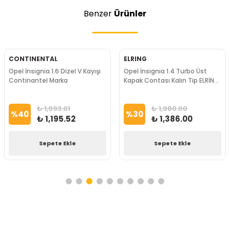
Benzer
Ürünler
CONTINENTAL
ELRING
Opel İnsignia 1.6 Dizel V Kayışı
Opel İnsignia 1.4 Turbo Üst
Continantel Marka
Kapak Contası Kalın Tip ELRİNG
Marka
₺ 1,993.01
₺ 1,980.00
%
40
%
30
₺ 1,195.52
₺ 1,386.00
Sepete Ekle
Sepete Ekle