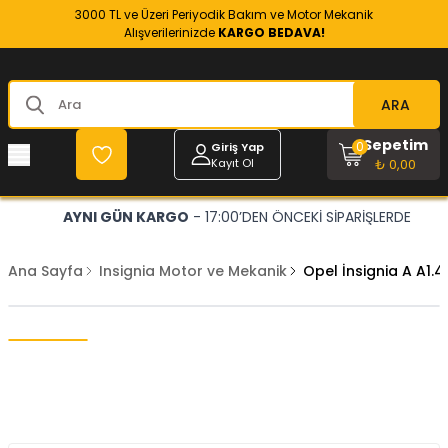
3000 TL ve Üzeri Periyodik Bakım ve Motor Mekanik
Alışverilerinizde
KARGO BEDAVA!
ARA
Sepetim
0
Giriş Yap
Kayıt Ol
₺ 0,00
AYNI GÜN KARGO
- 17:00’DEN ÖNCEKİ SİPARİŞLERDE
Ana Sayfa
Insignia Motor ve Mekanik
Opel İnsignia A A1.