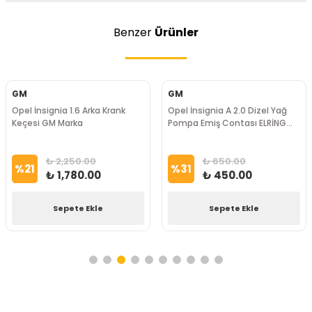
Benzer
Ürünler
GM
GM
Opel İnsignia 1.6 Arka Krank
Opel İnsignia A 2.0 Dizel Yağ
Keçesi GM Marka
Pompa Emiş Contası ELRİNG
Marka
₺ 2,250.00
₺ 650.00
%
21
%
31
₺ 1,780.00
₺ 450.00
Sepete Ekle
Sepete Ekle