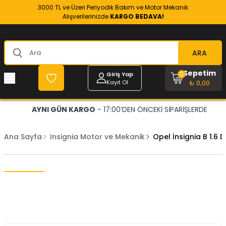
3000 TL ve Üzeri Periyodik Bakım ve Motor Mekanik
Alışverilerinizde
KARGO BEDAVA!
ARA
Sepetim
0
Giriş Yap
Kayıt Ol
₺ 0,00
AYNI GÜN KARGO
- 17:00’DEN ÖNCEKİ SİPARİŞLERDE
Ana Sayfa
Insignia Motor ve Mekanik
Opel İnsignia B 1.6