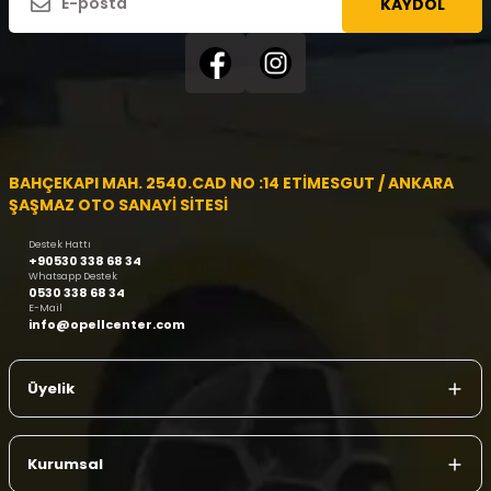
KAYDOL
BAHÇEKAPI MAH. 2540.CAD NO :14 ETİMESGUT / ANKARA
ŞAŞMAZ OTO SANAYİ SİTESİ
Destek Hattı
+90530 338 68 34
Whatsapp Destek
0530 338 68 34
E-Mail
info@opellcenter.com
Üyelik
Kurumsal