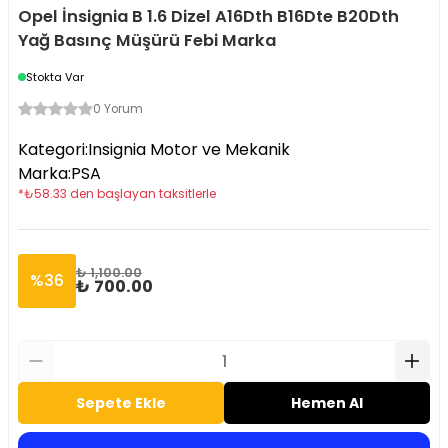
Opel İnsignia B 1.6 Dizel A16Dth B16Dte B20Dth
Yağ Basınç Müşürü Febi Marka
Stokta Var
0 Yorum
Kategori
:
Insignia Motor ve Mekanik
Marka
:
PSA
*
₺
58.33
den başlayan taksitlerle
₺ 1,100.00
%
36
₺ 700.00
Sepete Ekle
Hemen Al