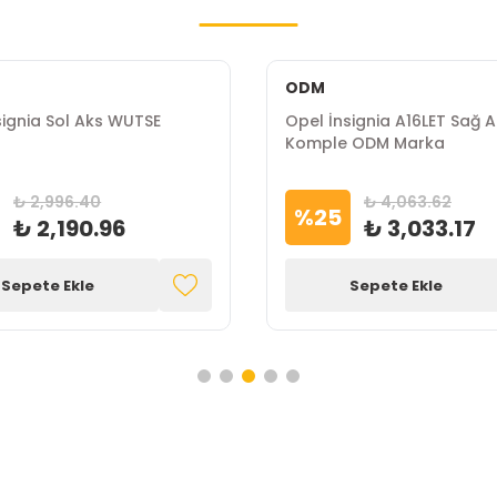
ODM
signia Sol Aks WUTSE
Opel İnsignia A16LET Sağ 
Komple ODM Marka
₺ 2,996.40
₺ 4,063.62
%
25
₺ 2,190.96
₺ 3,033.17
Sepete Ekle
Sepete Ekle