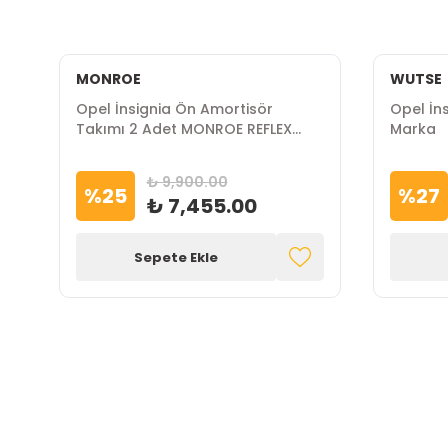
MONROE
WUTSE
Opel İnsignia Ön Amortisör
Opel İn
Takımı 2 Adet MONROE REFLEX
Marka
Marka
₺ 9,900.00
%
25
%
27
₺ 7,455.00
Sepete Ekle