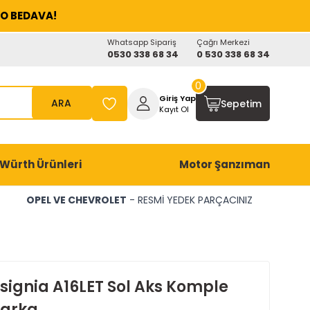
O BEDAVA!
Whatsapp Sipariş
Çağrı Merkezi
0530 338 68 34
0 530 338 68 34
0
Giriş Yap
ARA
Sepetim
Kayıt Ol
Würth Ürünleri
Motor Şanzıman
OPEL VE CHEVROLET
- RESMİ YEDEK PARÇACINIZ
nsignia A16LET Sol Aks Komple
arka