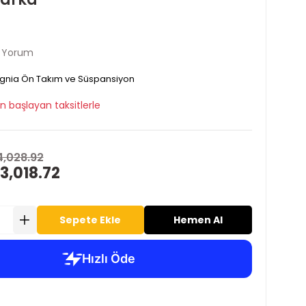
1 Yorum
ignia Ön Takım ve Süspansiyon
n başlayan taksitlerle
4,028.92
3,018.72
Sepete Ekle
Hemen Al