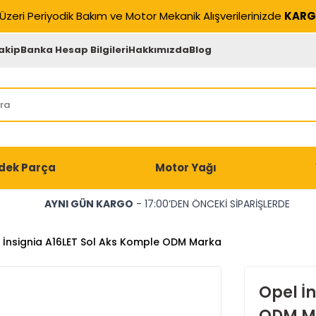
Üzeri Periyodik Bakım ve Motor Mekanik Alışverilerinizde
KARG
akip
Banka Hesap Bilgileri
Hakkımızda
Blog
dek Parça
Motor Yağı
AYNI GÜN KARGO
- 17:00’DEN ÖNCEKİ SİPARİŞLERDE
 İnsignia A16LET Sol Aks Komple ODM Marka
Opel İ
ODM M