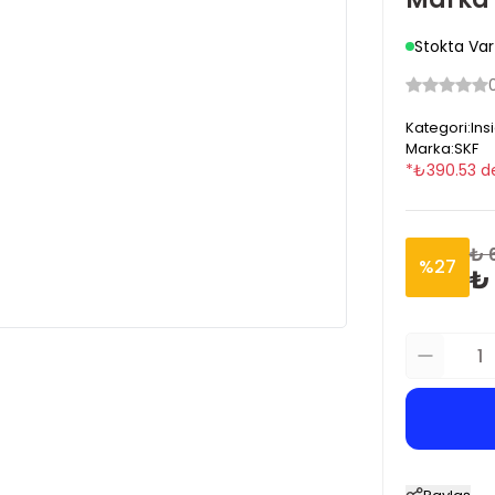
Stokta Var
Kategori
:
Ins
Marka
:
SKF
*
₺
390.53
d
₺ 
%
27
₺