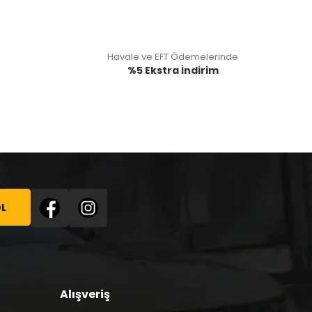
Havale ve EFT Ödemelerinde
%5 Ekstra İndirim
L
Alışveriş