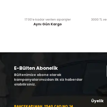
17:00’e kadar verilen siparişler
3000 TL ve
Aynı Gün Kargo
E-Bülten Abonelik
Bültenimize abone olarak
kampanyalarımızdan ilk siz haberdar
olabilirsiniz.
Üyelik
BAHÇEKAPI MAH. 2540.CAD NO :14