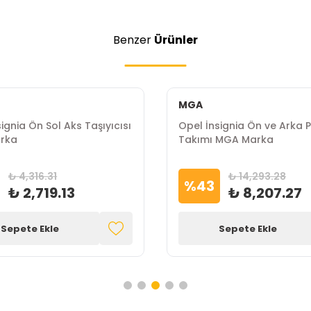
Benzer
Ürünler
MGA
ignia Ön Sol Aks Taşıyıcısı
Opel İnsignia Ön ve Arka 
arka
Takımı MGA Marka
₺ 4,316.31
₺ 14,293.28
%
43
₺ 2,719.13
₺ 8,207.27
Sepete Ekle
Sepete Ekle