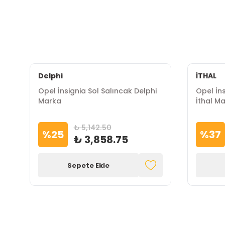
Delphi
İTHAL
Opel İnsignia Sol Salıncak Delphi
Opel İns
Marka
İthal M
₺ 5,142.50
%
25
%
37
₺ 3,858.75
Sepete Ekle