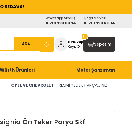
O BEDAVA!
Whatsapp Sipariş
Çağrı Merkezi
0530 338 68 34
0 530 338 68 34
0
Giriş Yap
ARA
Sepetim
Kayıt Ol
Würth Ürünleri
Motor Şanzıman
OPEL VE CHEVROLET
- RESMİ YEDEK PARÇACINIZ
signia Ön Teker Porya Skf