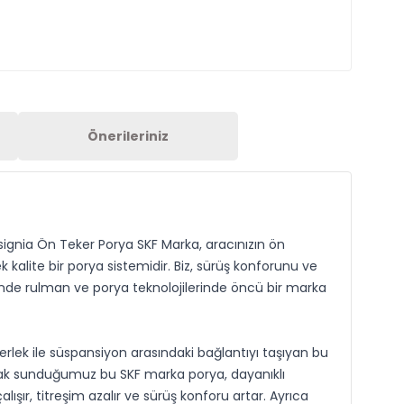
Önerileriniz
signia Ön Teker Porya SKF Marka, aracınızın ön
 kalite bir porya sistemidir. Biz, sürüş konforunu ve
linde rulman ve porya teknolojilerinde öncü bir marka
rlek ile süspansiyon arasındaki bağlantıyı taşıyan bu
larak sunduğumuz bu SKF marka porya, dayanıklı
şır, titreşim azalır ve sürüş konforu artar. Ayrıca