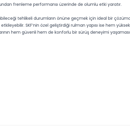
uğundan frenleme performansı üzerinde de olumlu etki yaratır.
ileceği tehlikeli durumların önüne geçmek için ideal bir çözümdür
leyebilir. SKF’nin özel geliştirdiği rulman yapısı ise hem yüksek 
nıcılarının hem güvenli hem de konforlu bir sürüş deneyimi yaşam