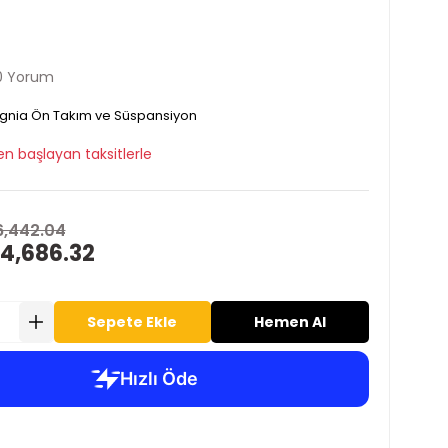
0 Yorum
ignia Ön Takım ve Süspansiyon
en başlayan taksitlerle
6,442.04
 4,686.32
Sepete Ekle
Hemen Al