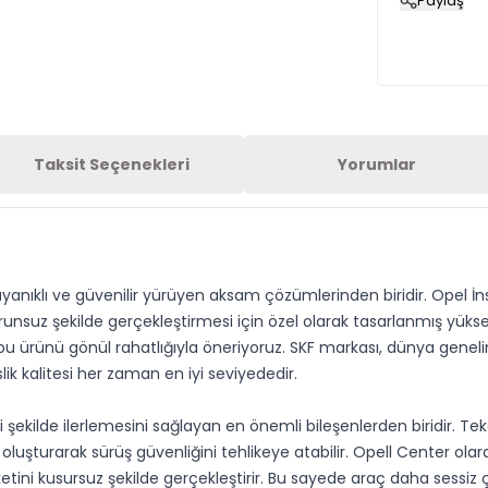
Paylaş
Taksit Seçenekleri
Yorumlar
anıklı ve güvenilir yürüyen aksam çözümlerinden biridir. Opel İn
runsuz şekilde gerçekleştirmesi için özel olarak tasarlanmış yüksek
 bu ürünü gönül rahatlığıyla öneriyoruz. SKF markası, dünya gene
 kalitesi her zaman en iyi seviyededir.
ekilde ilerlemesini sağlayan en önemli bileşenlerden biridir. Teke
k oluşturarak sürüş güvenliğini tehlikeye atabilir. Opell Center o
ni kusursuz şekilde gerçekleştirir. Bu sayede araç daha sessiz çalı