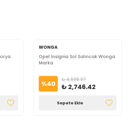
WONGA
Porya
Opel İnsignia Sol Salıncak Wonga
O
Marka
M
₺ 4,598.97
%
40
₺ 2,746.42
Sepete Ekle