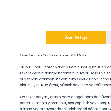
Ürün Detayı
Opel İnsignia Ön Teker Porya SKF Marka
ürünü, Opell Center olarak sizlere sunduğumuz en day
tekerleklerinin dönme hareketini güvenli, sessiz ve so
güvenliğini artırmak isteyen tüm Opel kullanıcılarına
olduğu için uzun ömür, yüksek dayanım ve mühendislik
Ön teker poryası, aracın hem dengeli hem de güvenli ş
parça, zamanla yıpranabilir, ses yapabilir veya boşlu
rulman yapısı sayesinde tekerleklerdeki dönme hareketi