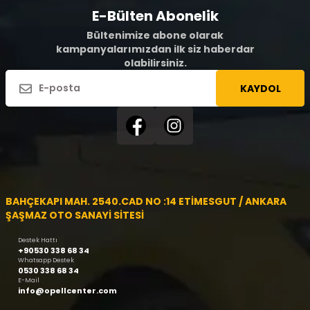
E-Bülten Abonelik
Bültenimize abone olarak
kampanyalarımızdan ilk siz haberdar
olabilirsiniz.
KAYDOL
BAHÇEKAPI MAH. 2540.CAD NO :14 ETİMESGUT / ANKARA
ŞAŞMAZ OTO SANAYİ SİTESİ
Destek Hattı
+90530 338 68 34
Whatsapp Destek
0530 338 68 34
E-Mail
info@opellcenter.com