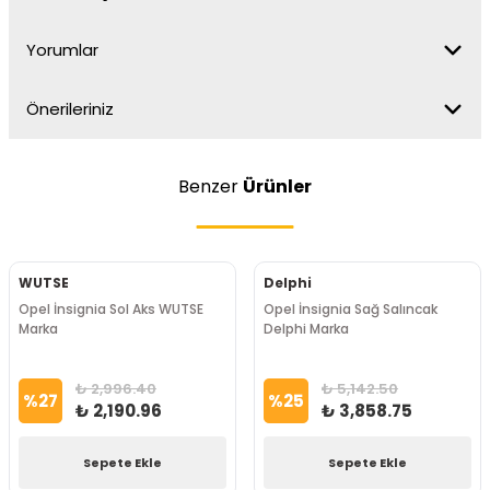
Yorumlar
Önerileriniz
Benzer
Ürünler
WUTSE
Delphi
Opel İnsignia Sol Aks WUTSE
Opel İnsignia Sağ Salıncak
Marka
Delphi Marka
₺ 2,996.40
₺ 5,142.50
%
27
%
25
₺ 2,190.96
₺ 3,858.75
Sepete Ekle
Sepete Ekle