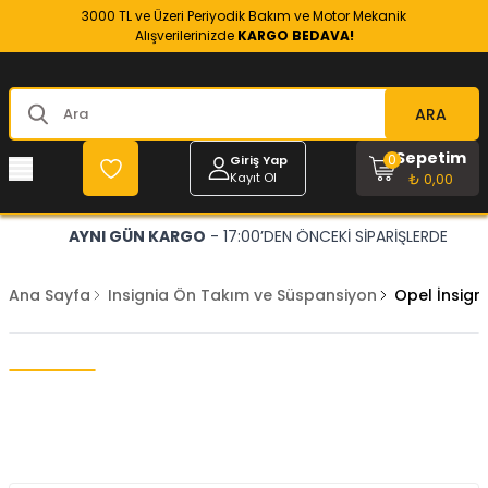
3000 TL ve Üzeri Periyodik Bakım ve Motor Mekanik
Alışverilerinizde
KARGO BEDAVA!
ARA
Sepetim
0
Giriş Yap
Kayıt Ol
₺ 0,00
AYNI GÜN KARGO
- 17:00’DEN ÖNCEKİ SİPARİŞLERDE
Ana Sayfa
Insignia Ön Takım ve Süspansiyon
Opel İnsig