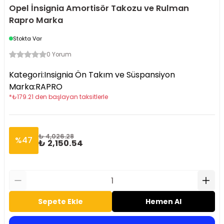
Opel İnsignia Amortisör Takozu ve Rulman
Rapro Marka
Stokta Var
0 Yorum
Kategori
:
Insignia Ön Takım ve Süspansiyon
Marka
:
RAPRO
*
₺
179.21
den başlayan taksitlerle
₺ 4,026.28
%
47
₺ 2,150.54
Sepete Ekle
Hemen Al