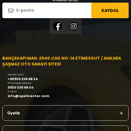
KAYDOL
BAHÇEKAPI MAH. 2540.CAD NO :14 ETİMESGUT / ANKARA
ŞAŞMAZ OTO SANAYİ SİTESİ
Destek Hattı
+90530 338 68 34
Whatsapp Destek
0530 338 68 34
E-Mail
info@opellcenter.com
Üyelik