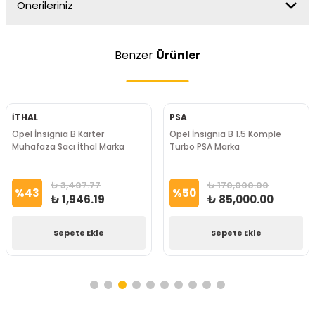
Önerileriniz
Benzer
Ürünler
İTHAL
PSA
Opel İnsignia B Karter
Opel İnsignia B 1.5 Komple
Muhafaza Sacı İthal Marka
Turbo PSA Marka
₺ 3,407.77
₺ 170,000.00
%
43
%
50
₺ 1,946.19
₺ 85,000.00
Sepete Ekle
Sepete Ekle