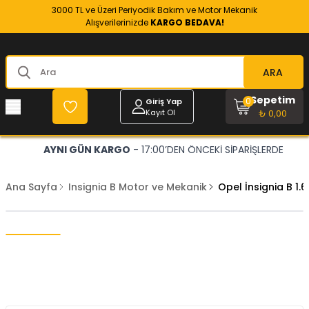
3000 TL ve Üzeri Periyodik Bakım ve Motor Mekanik
Alışverilerinizde
KARGO BEDAVA!
ARA
Sepetim
0
Giriş Yap
Kayıt Ol
₺ 0,00
AYNI GÜN KARGO
- 17:00’DEN ÖNCEKİ SİPARİŞLERDE
Ana Sayfa
Insignia B Motor ve Mekanik
Opel İnsignia B 1.