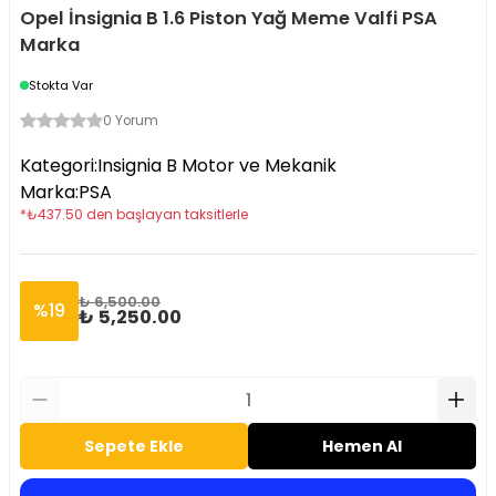
Opel İnsignia B 1.6 Piston Yağ Meme Valfi PSA
Marka
Stokta Var
0 Yorum
Kategori
:
Insignia B Motor ve Mekanik
Marka
:
PSA
*
₺
437.50
den başlayan taksitlerle
₺ 6,500.00
%
19
₺ 5,250.00
Sepete Ekle
Hemen Al