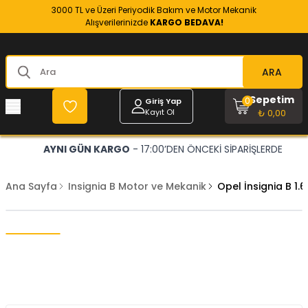
3000 TL ve Üzeri Periyodik Bakım ve Motor Mekanik
Alışverilerinizde
KARGO BEDAVA!
ARA
Sepetim
0
Giriş Yap
Kayıt Ol
₺ 0,00
AYNI GÜN KARGO
- 17:00’DEN ÖNCEKİ SİPARİŞLERDE
Ana Sayfa
Insignia B Motor ve Mekanik
Opel İnsignia B 1.