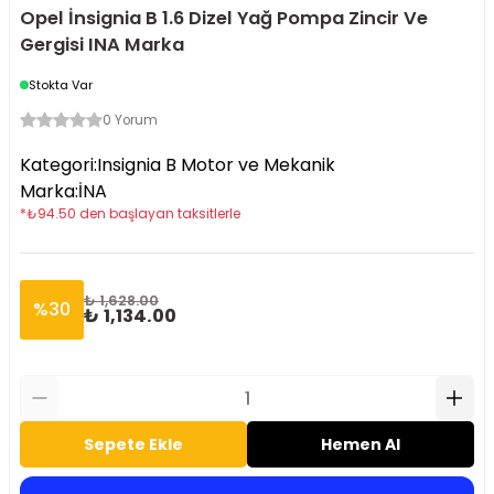
Opel İnsignia B 1.6 Dizel Yağ Pompa Zincir Ve
Gergisi INA Marka
Stokta Var
0 Yorum
Kategori
:
Insignia B Motor ve Mekanik
Marka
:
İNA
*
₺
94.50
den başlayan taksitlerle
₺ 1,628.00
%
30
₺ 1,134.00
Sepete Ekle
Hemen Al