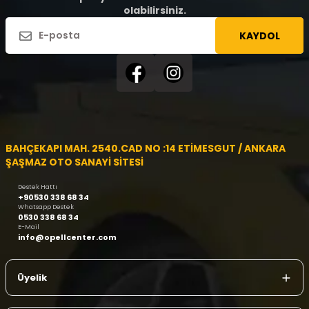
olabilirsiniz.
KAYDOL
BAHÇEKAPI MAH. 2540.CAD NO :14 ETİMESGUT / ANKARA
ŞAŞMAZ OTO SANAYİ SİTESİ
Destek Hattı
+90530 338 68 34
Whatsapp Destek
0530 338 68 34
E-Mail
info@opellcenter.com
Üyelik