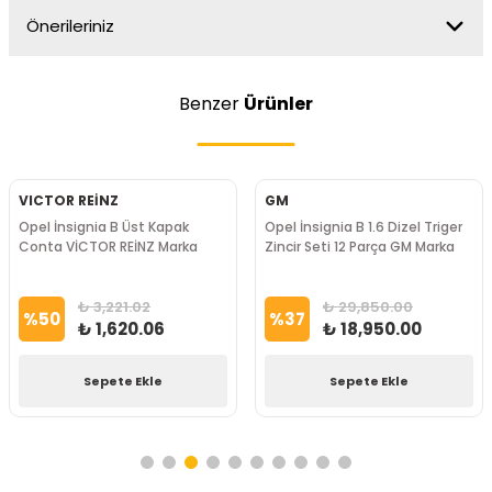
Önerileriniz
Benzer
Ürünler
VICTOR REİNZ
GM
Opel İnsignia B Üst Kapak
Opel İnsignia B 1.6 Dizel Triger
Conta VİCTOR REİNZ Marka
Zincir Seti 12 Parça GM Marka
₺ 3,221.02
₺ 29,850.00
%
50
%
37
₺ 1,620.06
₺ 18,950.00
Sepete Ekle
Sepete Ekle