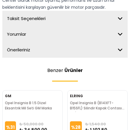
Center olarak motor uyumu, performans ve uzun ömür
beklentisini karşılayan güvenilir bir motor parçasıdır.
Taksit Seçenekleri
Yorumlar
Önerileriniz
Benzer
Ürünler
GM
ELRING
Opel İnsignia B 1.5 Dizel
Opel İnsignia B (B14XFT-
Eksantrik Mil Seti GM Marka
B15SFL) Silindir Kapak Contası
ELRİNG Marka
₺ 50,000.00
₺ 1,540.00
%
31
%
28
₺ 34,500.00
₺ 1,102.50