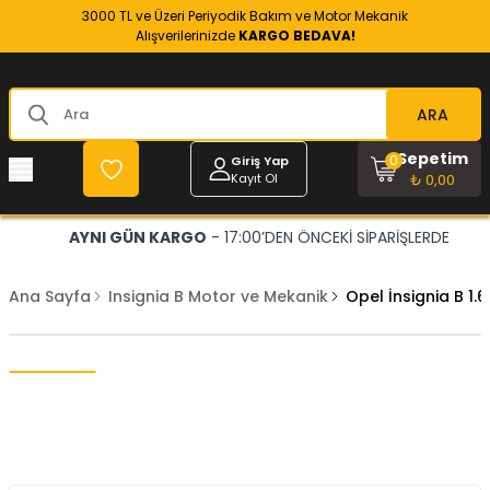
3000 TL ve Üzeri Periyodik Bakım ve Motor Mekanik
Alışverilerinizde
KARGO BEDAVA!
ARA
Sepetim
0
Giriş Yap
Kayıt Ol
₺ 0,00
AYNI GÜN KARGO
- 17:00’DEN ÖNCEKİ SİPARİŞLERDE
Ana Sayfa
Insignia B Motor ve Mekanik
Opel İnsignia B 1