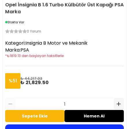
Opel İnsignia B 1.6 Turbo Külbütör Üst Kapağı PSA
Marka
Stokta Var
0 Yorum
Kategori
:
Insignia B Motor ve Mekanik
Marka
:
PSA
*
₺
1819.13
den başlayan taksitlerle
₺ 44,217.03
%
51
₺ 21,829.50
Sepete Ekle
Hemen Al