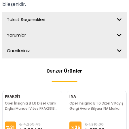
bileşenidir.
Taksit Seçenekleri
Yorumlar
Önerileriniz
Benzer
Ürünler
PRAKSİS
İNA
Opel İnsignia B 1.6 Dizel Krank
Opel İnsignia B 1.6 Dizel V Kayış
Dişlisi Manuel Vites PRAKSSIS
Gergi Avare Bilyası INA Marka
Marka
₺ 4,255.43
₺ 1,210.00
%
31
%
35