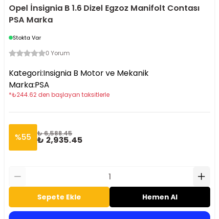
Opel İnsignia B 1.6 Dizel Egzoz Manifolt Contası
PSA Marka
Stokta Var
0 Yorum
Kategori
:
Insignia B Motor ve Mekanik
Marka
:
PSA
*
₺
244.62
den başlayan taksitlerle
₺ 6,588.45
%
55
₺ 2,935.45
Sepete Ekle
Hemen Al