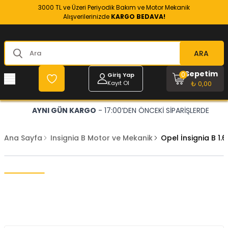
3000 TL ve Üzeri Periyodik Bakım ve Motor Mekanik
Alışverilerinizde
KARGO BEDAVA!
ARA
Sepetim
0
Giriş Yap
Kayıt Ol
₺ 0,00
AYNI GÜN KARGO
- 17:00’DEN ÖNCEKİ SİPARİŞLERDE
Ana Sayfa
Insignia B Motor ve Mekanik
Opel İnsignia B 1.