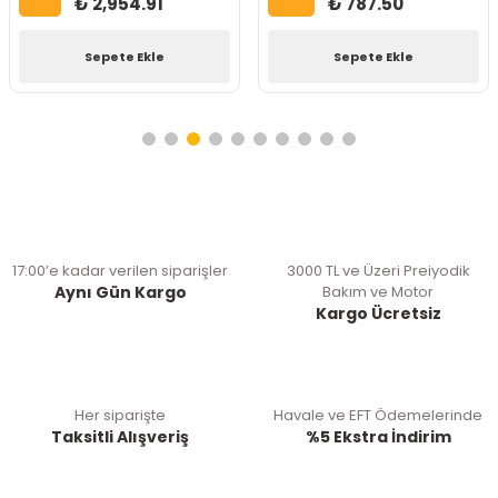
₺ 2,954.91
₺ 787.50
Sepete Ekle
Sepete Ekle
17:00’e kadar verilen siparişler
3000 TL ve Üzeri Preiyodik
Aynı Gün Kargo
Bakım ve Motor
Kargo Ücretsiz
Her siparişte
Havale ve EFT Ödemelerinde
Taksitli Alışveriş
%5 Ekstra İndirim