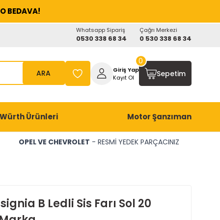
O BEDAVA!
Whatsapp Sipariş
Çağrı Merkezi
0530 338 68 34
0 530 338 68 34
0
Giriş Yap
ARA
Sepetim
Kayıt Ol
Würth Ürünleri
Motor Şanzıman
OPEL VE CHEVROLET
- RESMİ YEDEK PARÇACINIZ
signia B Ledli Sis Farı Sol 20
 Marka