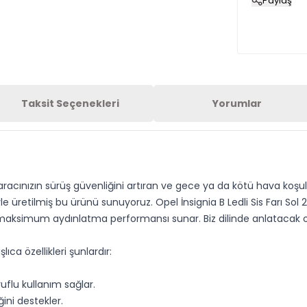
Paylaş
Taksit Seçenekleri
Yorumlar
 aracınızın sürüş güvenliğini artıran ve gece ya da kötü hava koşulla
yle üretilmiş bu ürünü sunuyoruz. Opel İnsignia B Ledli Sis Farı S
mum aydınlatma performansı sunar. Biz dilinde anlatacak olursak
ıca özellikleri şunlardır:
uflu kullanım sağlar.
ini destekler.