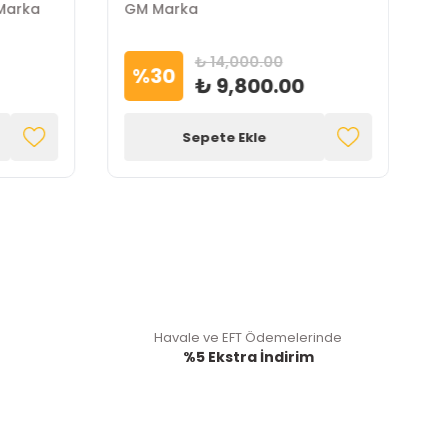
Marka
GM Marka
₺ 14,000.00
%
30
₺ 9,800.00
Sepete Ekle
Havale ve EFT Ödemelerinde
%5 Ekstra İndirim