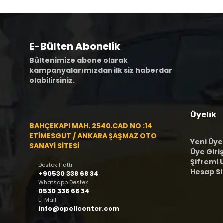
E-Bülten Abonelik
Bültenimize abone olarak
kampanyalarımızdan ilk siz haberdar
olabilirsiniz.
Üyelik
BAHÇEKAPI MAH. 2540.CAD NO :14
ETİMESGUT / ANKARA ŞAŞMAZ OTO
Yeni Üye
SANAYİ SİTESİ
Üye Giriş
Şifremi
Destek Hattı
Hesap S
+90530 338 68 34
Whatsapp Destek
0530 338 68 34
E-Mail
info@opellcenter.com