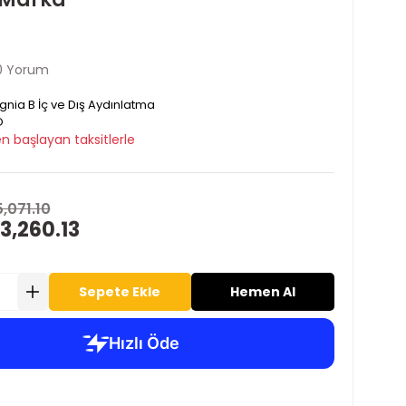
0 Yorum
ignia B İç ve Dış Aydınlatma
O
n başlayan taksitlerle
5,071.10
3,260.13
Sepete Ekle
Hemen Al