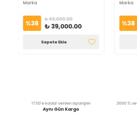
Marka
Marka
₺ 63,000.00
%
38
%
38
₺ 39,000.00
Sepete Ekle
17:00’e kadar verilen siparişler
3000 TL ve
Aynı Gün Kargo