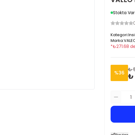
Stokta Var
Kategori
:
Ins
Marka
:
VALE
*
₺
271.68
de
₺ 
%
36
₺ 