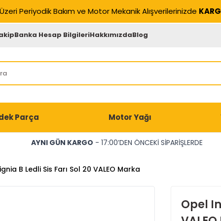
Üzeri Periyodik Bakım ve Motor Mekanik Alışverilerinizde
KARG
akip
Banka Hesap Bilgileri
Hakkımızda
Blog
dek Parça
Motor Yağı
AYNI GÜN KARGO
- 17:00’DEN ÖNCEKİ SİPARİŞLERDE
ignia B Ledli Sis Farı Sol 20 VALEO Marka
Opel In
VALEO