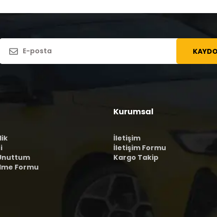
KAYDO
Kurumsal
lik
İletişim
i
İletişim Formu
 Unuttum
Kargo Takip
ilme Formu