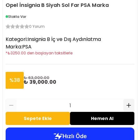
Opel İnsignia B Siyah Sol Far PSA Marka
Stokta Var
0 Yorum
Kategori
:
Insignia B İç ve Dış Aydınlatma
Marka
:
PSA
*
₺
3250.00
den başlayan taksitlerle
₺ 63,000.00
%
38
₺ 39,000.00
Sepete Ekle
Hemen Al