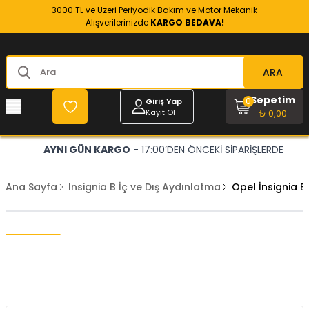
3000 TL ve Üzeri Periyodik Bakım ve Motor Mekanik
Alışverilerinizde
KARGO BEDAVA!
ARA
Sepetim
0
Giriş Yap
Kayıt Ol
₺ 0,00
AYNI GÜN KARGO
- 17:00’DEN ÖNCEKİ SİPARİŞLERDE
Ana Sayfa
Insignia B İç ve Dış Aydınlatma
Opel İnsignia B