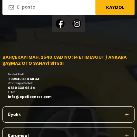
KAYDOL
BAHÇEKAPI MAH. 2540.CAD NO :14 ETİMESGUT / ANKARA
ŞAŞMAZ OTO SANAYİ SİTESİ
Destek Hattı
+90530 338 68 34
Whatsapp Destek
0530 338 68 34
E-Mail
info@opellcenter.com
Üyelik
Kurumsal