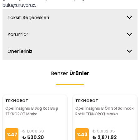
buluşturuyoruz.
Taksit Seçenekleri
Yorumlar
Önerileriniz
Benzer
Ürünler
TEKNOROT
TEKNOROT
Opel İnsignia B Sağ Rot Başı
Opel İnsignia B Ön Sol Salıncak
TEKNOROT Marka
Rotili TEKNOROT Marka
₺ 1,006.58
₺ 5,032.85
%
47
%
43
₺ 530.20
₺ 2,871.92