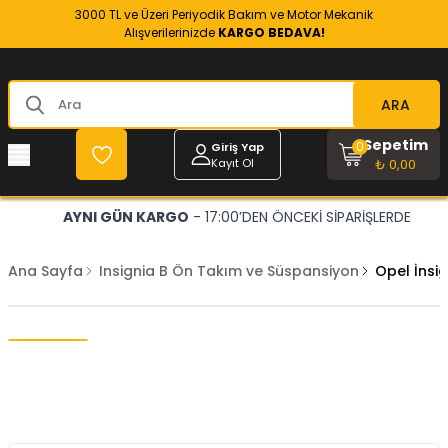
3000 TL ve Üzeri Periyodik Bakım ve Motor Mekanik
Alışverilerinizde
KARGO BEDAVA!
ARA
Sepetim
0
Giriş Yap
Kayıt Ol
₺ 0,00
AYNI GÜN KARGO
- 17:00’DEN ÖNCEKİ SİPARİŞLERDE
Ana Sayfa
Insignia B Ön Takım ve Süspansiyon
Opel İnsi