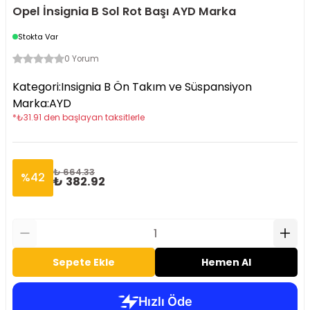
Opel İnsignia B Sol Rot Başı AYD Marka
Stokta Var
0 Yorum
Kategori
:
Insignia B Ön Takım ve Süspansiyon
Marka
:
AYD
*
₺
31.91
den başlayan taksitlerle
₺ 664.33
%
42
₺ 382.92
Sepete Ekle
Hemen Al