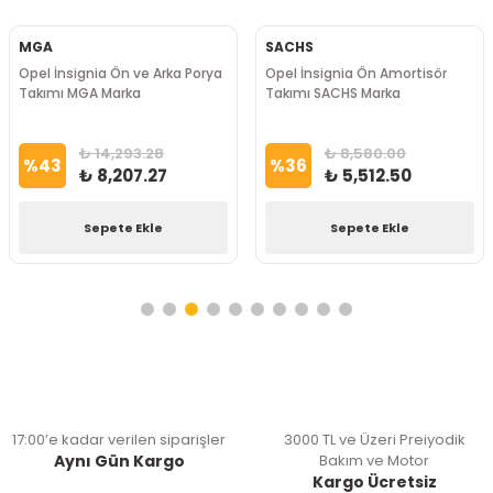
MGA
SACHS
Opel İnsignia Ön ve Arka Porya
Opel İnsignia Ön Amortisör
Takımı MGA Marka
Takımı SACHS Marka
₺ 14,293.28
₺ 8,580.00
%
43
%
36
₺ 8,207.27
₺ 5,512.50
Sepete Ekle
Sepete Ekle
17:00’e kadar verilen siparişler
3000 TL ve Üzeri Preiyodik
Aynı Gün Kargo
Bakım ve Motor
Kargo Ücretsiz