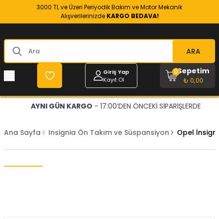
3000 TL ve Üzeri Periyodik Bakım ve Motor Mekanik
Alışverilerinizde
KARGO BEDAVA!
ARA
Sepetim
0
Giriş Yap
Kayıt Ol
₺ 0,00
AYNI GÜN KARGO
- 17:00’DEN ÖNCEKİ SİPARİŞLERDE
Ana Sayfa
Insignia Ön Takım ve Süspansiyon
Opel İnsign