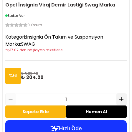
Opel İnsignia Viraj Demir Lastiği Swag Marka
Stokta Var
0 Yorum
Kategori
:
Insignia Ön Takım ve Süspansiyon
Marka
:
SWAG
*
₺
17.02
den başlayan taksitlerle
₺ 523.42
%
61
₺ 204.20
Sepete Ekle
Hemen Al