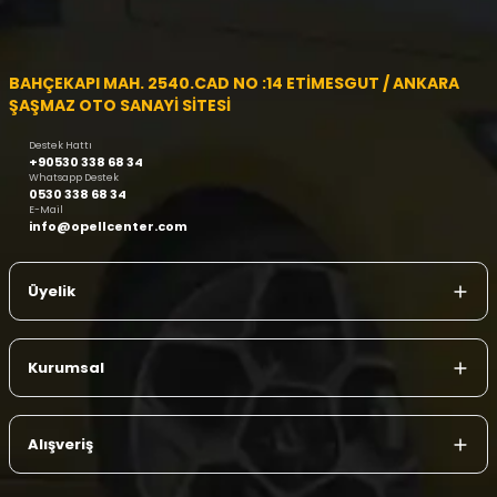
BAHÇEKAPI MAH. 2540.CAD NO :14 ETİMESGUT / ANKARA
ŞAŞMAZ OTO SANAYİ SİTESİ
Destek Hattı
+90530 338 68 34
Whatsapp Destek
0530 338 68 34
E-Mail
info@opellcenter.com
Üyelik
Kurumsal
Alışveriş