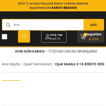
3000 TL ve Üzeri Periyodik Bakım ve Motor Mekanik
Alışverilerinizde
KARGO BEDAVA!
ARA
Sepetim
0
Giriş Yap
Kayıt Ol
₺ 0,00
AYNI GÜN KARGO
- 17:00’DEN ÖNCEKİ SİPARİŞLERDE
Ana Sayfa
Opel Termostat
Opel Mokka X 1.6 B16DTE-B16