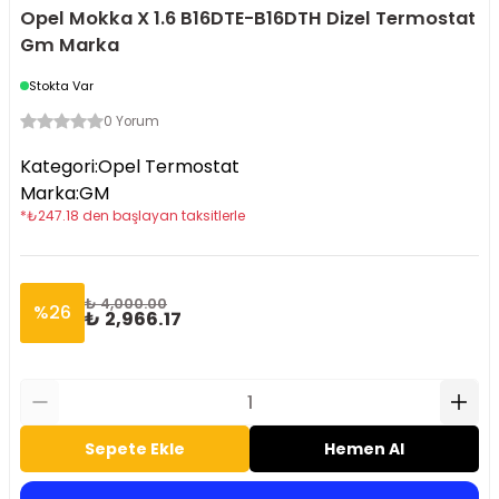
Opel Mokka X 1.6 B16DTE-B16DTH Dizel Termostat
Gm Marka
Stokta Var
0 Yorum
Kategori
:
Opel Termostat
Marka
:
GM
*
₺
247.18
den başlayan taksitlerle
₺ 4,000.00
%
26
₺ 2,966.17
Sepete Ekle
Hemen Al