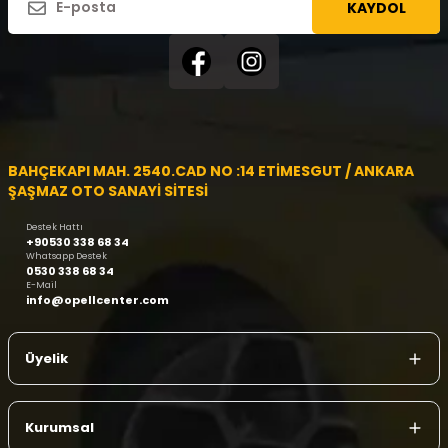
KAYDOL
BAHÇEKAPI MAH. 2540.CAD NO :14 ETİMESGUT / ANKARA
ŞAŞMAZ OTO SANAYİ SİTESİ
Destek Hattı
+90530 338 68 34
Whatsapp Destek
0530 338 68 34
E-Mail
info@opellcenter.com
Üyelik
Kurumsal