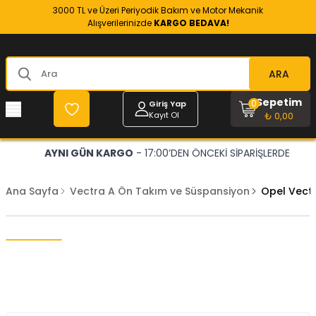
3000 TL ve Üzeri Periyodik Bakım ve Motor Mekanik
Alışverilerinizde
KARGO BEDAVA!
ARA
Sepetim
0
Giriş Yap
Kayıt Ol
₺ 0,00
AYNI GÜN KARGO
- 17:00’DEN ÖNCEKİ SİPARİŞLERDE
Ana Sayfa
Vectra A Ön Takım ve Süspansiyon
Opel Vect