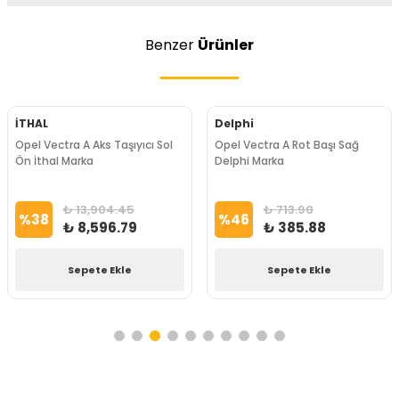
Benzer
Ürünler
İTHAL
Delphi
Opel Vectra A Aks Taşıyıcı Sol
Opel Vectra A Rot Başı Sağ
Ön İthal Marka
Delphi Marka
₺ 13,904.45
₺ 713.90
%
38
%
46
₺ 8,596.79
₺ 385.88
Sepete Ekle
Sepete Ekle