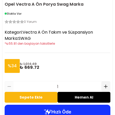
Opel Vectra A Ön Porya Swag Marka
Stokta Var
0 Yorum
Kategori
:
Vectra A Ön Takım ve Süspansiyon
Marka
:
SWAG
*
₺
55.81
den başlayan taksitlerle
₺ 1,014.49
%
34
₺ 669.72
Sepete Ekle
Hemen Al