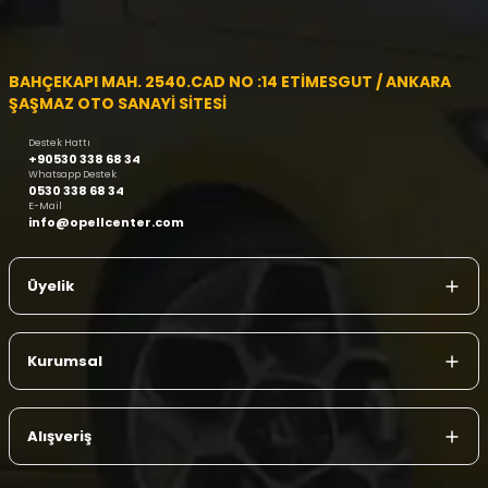
BAHÇEKAPI MAH. 2540.CAD NO :14 ETİMESGUT / ANKARA
ŞAŞMAZ OTO SANAYİ SİTESİ
Destek Hattı
+90530 338 68 34
Whatsapp Destek
0530 338 68 34
E-Mail
info@opellcenter.com
Üyelik
Kurumsal
Alışveriş