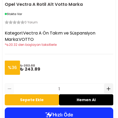
Opel Vectra A Rotil Alt Votto Marka
Stokta Var
0 Yorum
Kategori
:
Vectra A Ön Takım ve Süspansiyon
Marka
:
VOTTO
*
₺
20.32
den başlayan taksitlerle
₺ 383.88
%
36
₺ 243.89
Sepete Ekle
Hemen Al