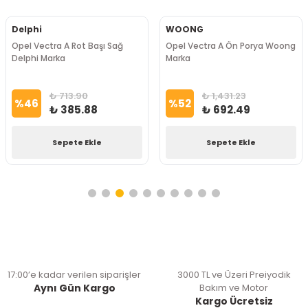
Delphi
WOONG
Opel Vectra A Rot Başı Sağ
Opel Vectra A Ön Porya Woong
Delphi Marka
Marka
₺ 713.90
₺ 1,431.23
%
46
%
52
₺ 385.88
₺ 692.49
Sepete Ekle
Sepete Ekle
17:00’e kadar verilen siparişler
3000 TL ve Üzeri Preiyodik
Aynı Gün Kargo
Bakım ve Motor
Kargo Ücretsiz