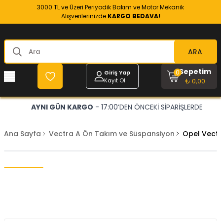
3000 TL ve Üzeri Periyodik Bakım ve Motor Mekanik
Alışverilerinizde
KARGO BEDAVA!
ARA
Sepetim
0
Giriş Yap
Kayıt Ol
₺ 0,00
AYNI GÜN KARGO
- 17:00’DEN ÖNCEKİ SİPARİŞLERDE
Ana Sayfa
Vectra A Ön Takım ve Süspansiyon
Opel Vectr