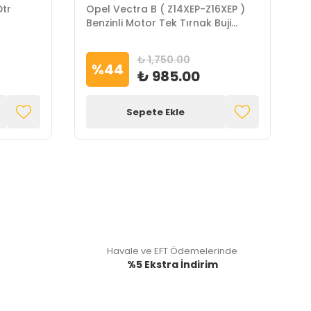
Dtr
Opel Vectra B ( Z14XEP-Z16XEP )
O
Benzinli Motor Tek Tırnak Buji
H
Takım GM Marka
₺ 1,750.00
%
44
₺ 985.00
Sepete Ekle
Havale ve EFT Ödemelerinde
%5 Ekstra İndirim