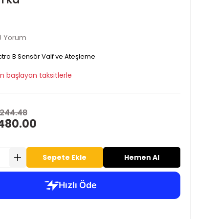
0 Yorum
tra B Sensör Valf ve Ateşleme
n başlayan taksitlerle
,244.48
480.00
Sepete Ekle
Hemen Al