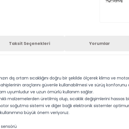
Paylaş
Taksit Seçenekleri
Yorumlar
ınızın dış ortam sıcaklığını doğru bir şekilde ölçerek klima ve mo
 sahiplerinin araçlarını güvenle kullanabilmesi ve sürüş konforunu 
 tam uyumludur ve uzun ömürlü kullanım sağlar.
klı malzemelerden üretilmiş olup, sıcaklık değişimlerini hassas bir 
i, motor soğutma sistemi ve diğer bağlı elektronik sistemler optim
 kullanımına büyük önem veriyoruz.
k sensörü