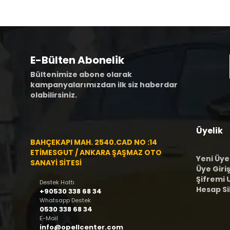
E-Bülten Abonelik
Bültenimize abone olarak
kampanyalarımızdan ilk siz haberdar
olabilirsiniz.
Üyelik
BAHÇEKAPI MAH. 2540.CAD NO :14
ETİMESGUT / ANKARA ŞAŞMAZ OTO
Yeni Üye
SANAYİ SİTESİ
Üye Giriş
Şifremi
Destek Hattı
Hesap S
+90530 338 68 34
Whatsapp Destek
0530 338 68 34
E-Mail
info@opellcenter.com