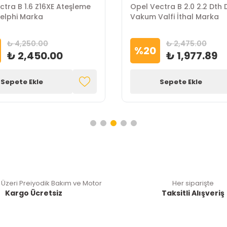
ctra B 1.6 Z16XE Ateşleme
Opel Vectra B 2.0 2.2 Dth 
Delphi Marka
Vakum Valfi İthal Marka
₺ 4,250.00
₺ 2,475.00
%
20
₺ 2,450.00
₺ 1,977.89
Sepete Ekle
Sepete Ekle
 Üzeri Preiyodik Bakım ve Motor
Her siparişte
Kargo Ücretsiz
Taksitli Alışveriş