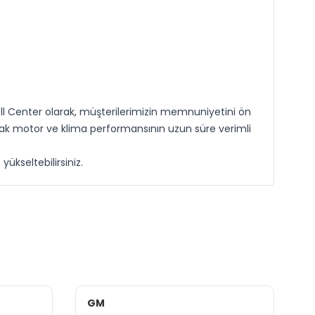
pell Center olarak, müşterilerimizin memnuniyetini ön
arak motor ve klima performansının uzun süre verimli
ükseltebilirsiniz.
GM
H