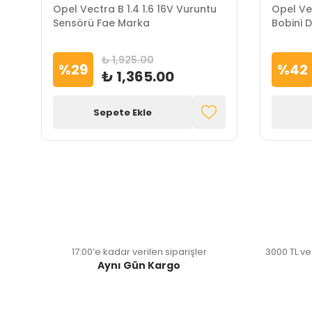
Opel Vectra B 1.4 1.6 16V Vuruntu
Opel Ve
Sensörü Fae Marka
Bobini 
₺ 1,925.00
%
29
%
42
₺ 1,365.00
Sepete Ekle
17:00’e kadar verilen siparişler
3000 TL ve
Aynı Gün Kargo