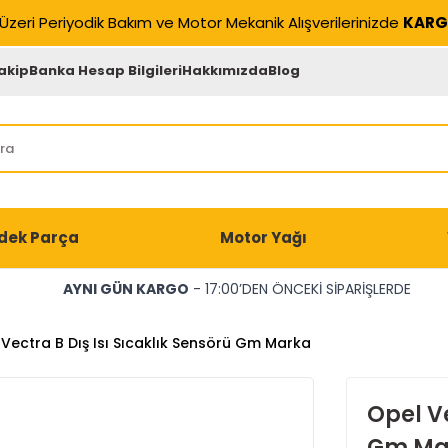
Üzeri Periyodik Bakım ve Motor Mekanik Alışverilerinizde
KARG
akip
Banka Hesap Bilgileri
Hakkımızda
Blog
dek Parça
Motor Yağı
AYNI GÜN KARGO
- 17:00’DEN ÖNCEKİ SİPARİŞLERDE
Vectra B Dış Isı Sıcaklık Sensörü Gm Marka
Opel Ve
Gm Ma