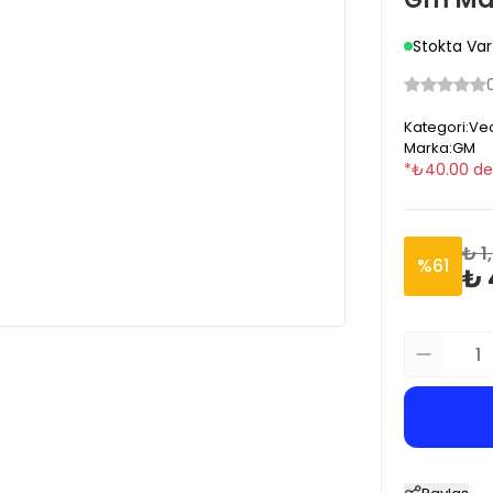
Stokta Var
Kategori
:
Vec
Marka
:
GM
*
₺
40.00
de
₺ 1
%
61
₺ 