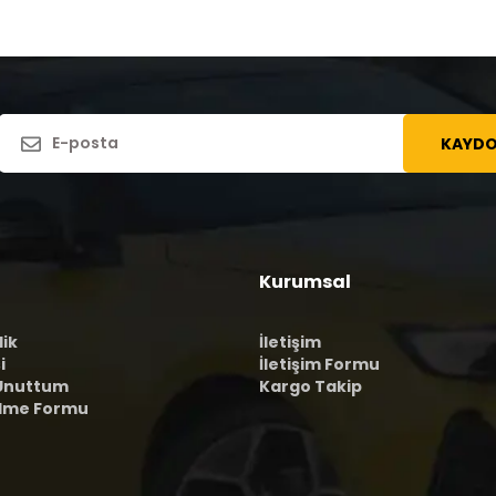
KAYDO
Kurumsal
lik
İletişim
i
İletişim Formu
 Unuttum
Kargo Takip
ilme Formu