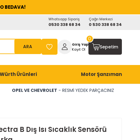
O BEDAVA!
Whatsapp Sipariş
Çağrı Merkezi
0530 338 68 34
0 530 338 68 34
0
Giriş Yap
ARA
Sepetim
Kayıt Ol
Würth Ürünleri
Motor Şanzıman
OPEL VE CHEVROLET
- RESMİ YEDEK PARÇACINIZ
ctra B Dış Isı Sıcaklık Sensörü
rka