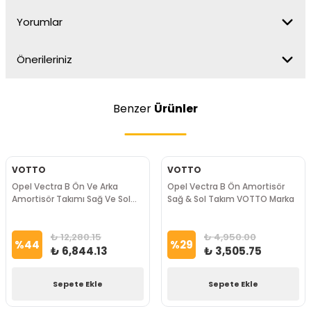
Yorumlar
Önerileriniz
Benzer
Ürünler
VOTTO
VOTTO
Opel Vectra B Ön Ve Arka
Opel Vectra B Ön Amortisör
Amortisör Takımı Sağ Ve Sol
Sağ & Sol Takım VOTTO Marka
Olarak VOTTO Marka
₺ 12,280.15
₺ 4,950.00
%
44
%
29
₺ 6,844.13
₺ 3,505.75
Sepete Ekle
Sepete Ekle