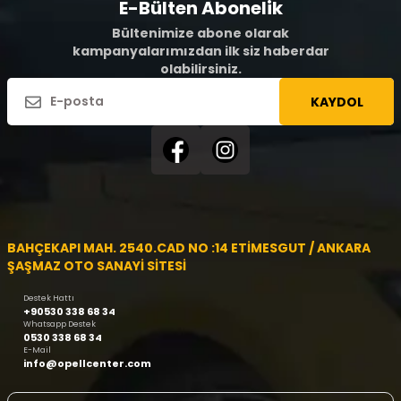
E-Bülten Abonelik
Bültenimize abone olarak
kampanyalarımızdan ilk siz haberdar
olabilirsiniz.
KAYDOL
BAHÇEKAPI MAH. 2540.CAD NO :14 ETİMESGUT / ANKARA
ŞAŞMAZ OTO SANAYİ SİTESİ
Destek Hattı
+90530 338 68 34
Whatsapp Destek
0530 338 68 34
E-Mail
info@opellcenter.com