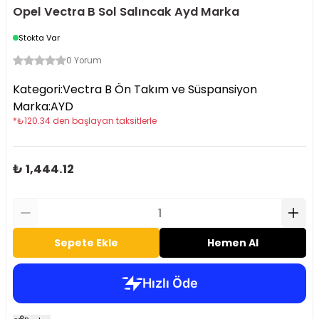
Opel Vectra B Sol Salıncak Ayd Marka
Stokta Var
0 Yorum
Kategori
:
Vectra B Ön Takım ve Süspansiyon
Marka
:
AYD
*
₺
120.34
den başlayan taksitlerle
₺ 1,444.12
Sepete Ekle
Hemen Al