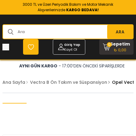
3000 TL ve Üzeri Periyodik Bakım ve Motor Mekanik
Alışverilerinizde
KARGO BEDAVA!
ARA
Sepetim
0
Giriş Yap
Kayıt Ol
₺ 0,00
AYNI GÜN KARGO
- 17:00’DEN ÖNCEKİ SİPARİŞLERDE
Ana Sayfa
Vectra B Ön Takım ve Süspansiyon
Opel Vectr