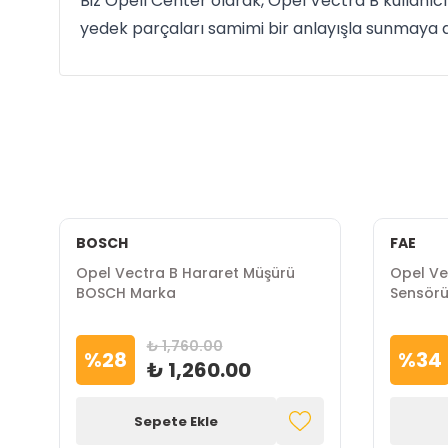
Biz Opell Center olarak, Opel Vectra B kullanıcıl
yedek parçaları samimi bir anlayışla sunmaya 
BOSCH
FAE
Opel Vectra B Hararet Müşürü
Opel Vec
BOSCH Marka
Sensörü
₺ 1,760.00
%
28
%
34
₺ 1,260.00
Sepete Ekle