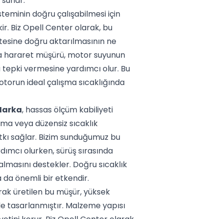
 sunar.
eminin doğru çalışabilmesi için
ir. Biz Opell Center olarak, bu
itesine doğru aktarılmasının ne
a hararet müşürü, motor suyunun
ru tepki vermesine yardımcı olur. Bu
torun ideal çalışma sıcaklığında
Marka
, hassas ölçüm kabiliyeti
çma veya düzensiz sıcaklık
tkı sağlar. Bizim sunduğumuz bu
rdımcı olurken, sürüş sırasında
lmasını destekler. Doğru sıcaklık
 da önemli bir etkendir.
rak üretilen bu müşür, yüksek
lde tasarlanmıştır. Malzeme yapısı