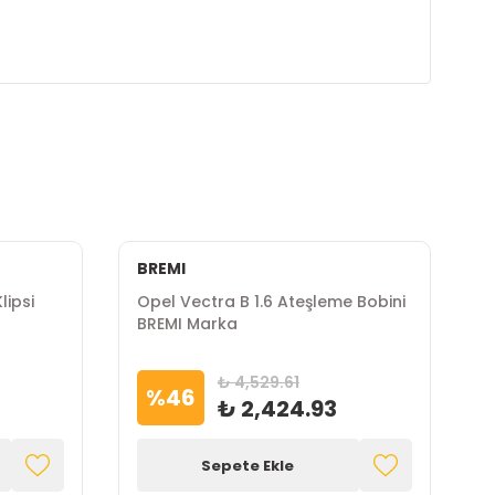
BREMI
lipsi
Opel Vectra B 1.6 Ateşleme Bobini
O
BREMI Marka
W
₺ 4,529.61
%
46
₺ 2,424.93
Sepete Ekle