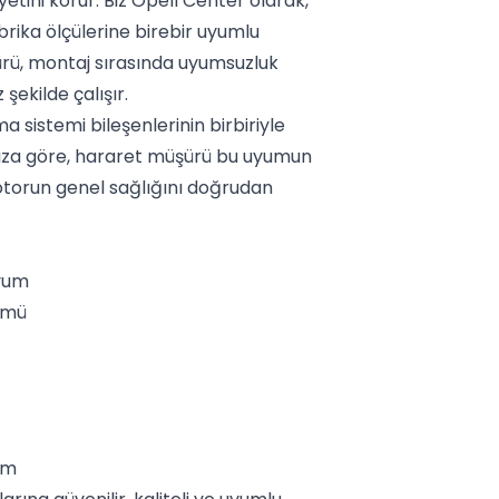
etini korur. Biz Opell Center olarak,
brika ölçülerine birebir uyumlu
rü, montaj sırasında uyumsuzluk
ekilde çalışır.
sistemi bileşenlerinin birbiriyle
mıza göre, hararet müşürü bu uyumun
motorun genel sağlığını doğrudan
uyum
ümü
ım