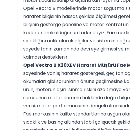
motor koduna sahip araçlarla tam uyumlu yapı
Opel Vectra B modellerinde motor soğutma sist
hararet bilgisinin hassas şekilde ölçülmesi gerek
bilginin gösterge paneline ve motor kontrol ün
kadar önemli olduğunun farkındayız. Fae mark
sıcaklığını anlık olarak algılar ve sistemin doğ
sayede fanın zamanında devreye girmesi ve mo
kalması desteklenir.
Opel Vectra B X20XEV Hararet Müşürü Fae 
sayesinde yanlış hararet göstergesi, geç fan a
okumaları gibi sorunların önüne geçilmesine ka
ürün, motorun aşırı ısınma riskini azaltmaya ya
sürücünün motor durumu hakkında doğru bilgi a
verisi, motor performansının dengeli olmasında
Fae markasının kalite standartlarına uygun ola
sıcaklık ve basınç altında stabil çalışacak şeki