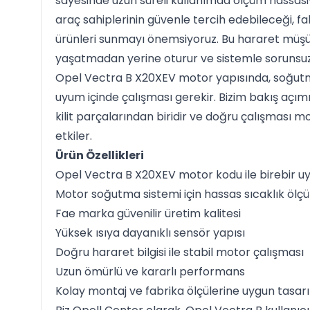
sayesinde uzun süreli kullanımda ölçüm hassasiy
araç sahiplerinin güvenle tercih edebileceği, fa
ürünleri sunmayı önemsiyoruz. Bu hararet müşü
yaşatmadan yerine oturur ve sistemle sorunsuz ş
Opel Vectra B X20XEV motor yapısında, soğutma 
uyum içinde çalışması gerekir. Bizim bakış açı
kilit parçalarından biridir ve doğru çalışması 
etkiler.
Ürün Özellikleri
Opel Vectra B X20XEV motor kodu ile birebir 
Motor soğutma sistemi için hassas sıcaklık ölç
Fae marka güvenilir üretim kalitesi
Yüksek ısıya dayanıklı sensör yapısı
Doğru hararet bilgisi ile stabil motor çalışması
Uzun ömürlü ve kararlı performans
Kolay montaj ve fabrika ölçülerine uygun tasar