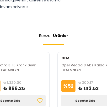
arına güvenilir, kaliteli ve uyumlu
devam ediyoruz.
Benzer
Ürünler
OEM
tra B 1.6 Krank Devir
Opel Vectra B Abs Kablo K
 FAE Marka
OEM Marka
₺ 1,320.00
₺ 300.17
%
52
₺ 866.25
₺ 143.52
Sepete Ekle
Sepete Ekle