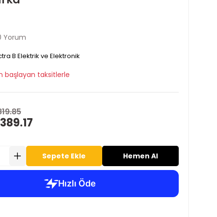
0 Yorum
tra B Elektrik ve Elektronik
 başlayan taksitlerle
819.85
389.17
Sepete Ekle
Hemen Al