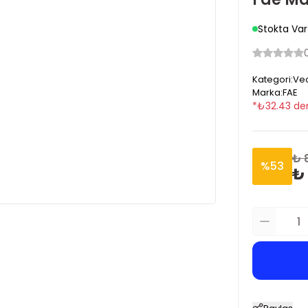
Stokta Var
Kategori
:
Vec
Marka
:
FAE
*
₺
32.43
den
₺ 
%
53
₺ 