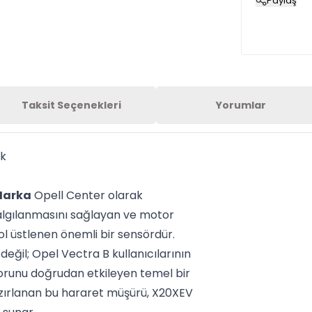
Paylaş
Taksit Seçenekleri
Yorumlar
k
Marka
Opell Center olarak
algılanmasını sağlayan ve motor
rol üstlenen önemli bir sensördür.
 değil; Opel Vectra B kullanıcılarının
forunu doğrudan etkileyen temel bir
hazırlanan bu hararet müşürü, X20XEV