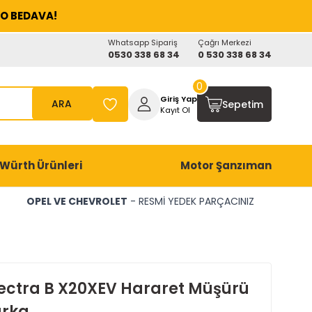
O BEDAVA!
Whatsapp Sipariş
Çağrı Merkezi
0530 338 68 34
0 530 338 68 34
0
Giriş Yap
ARA
Sepetim
Kayıt Ol
Würth Ürünleri
Motor Şanzıman
OPEL VE CHEVROLET
- RESMİ YEDEK PARÇACINIZ
ectra B X20XEV Hararet Müşürü
arka