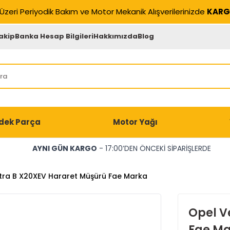
Üzeri Periyodik Bakım ve Motor Mekanik Alışverilerinizde
KARG
akip
Banka Hesap Bilgileri
Hakkımızda
Blog
dek Parça
Motor Yağı
AYNI GÜN KARGO
- 17:00’DEN ÖNCEKİ SİPARİŞLERDE
tra B X20XEV Hararet Müşürü Fae Marka
Opel V
Fae M